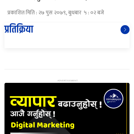
प्रकाशित मिति : २७ पुस २०७९, बुधबार ५ : ०२ बजे
प्रतिक्रिया