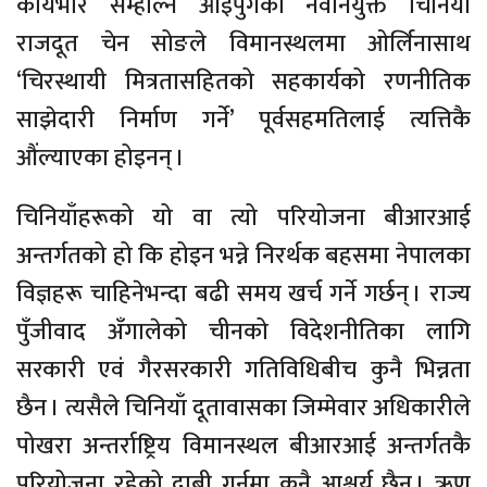
कार्यभार सम्हाल्न आइपुगेका नवनियुक्त चिनियाँ
राजदूत चेन सोङले विमानस्थलमा ओर्लिनासाथ
‘चिरस्थायी मित्रतासहितको सहकार्यको रणनीतिक
साझेदारी निर्माण गर्ने’ पूर्वसहमतिलाई त्यत्तिकै
औंल्याएका होइनन् ।
चिनियाँहरूको यो वा त्यो परियोजना बीआरआई
अन्तर्गतको हो कि होइन भन्ने निरर्थक बहसमा नेपालका
विज्ञहरू चाहिनेभन्दा बढी समय खर्च गर्ने गर्छन् । राज्य
पुँजीवाद अँगालेको चीनको विदेशनीतिका लागि
सरकारी एवं गैरसरकारी गतिविधिबीच कुनै भिन्नता
छैन । त्यसैले चिनियाँ दूतावासका जिम्मेवार अधिकारीले
पोखरा अन्तर्राष्ट्रिय विमानस्थल बीआरआई अन्तर्गतकै
परियोजना रहेको दाबी गर्नुमा कुनै आश्चर्य छैन । ऋण