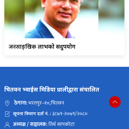
जनसाङ्खिक
लाभको सदुपयोग
चितवन भ्वाईस मिडिया प्रालीद्वारा संचालित
ठेगाना:
भरतपुर–१०,चितवन
३८७९-२०७९/२०८०
सूचना विभाग दर्ता नं. :
अध्यक्ष / सञ्चालक:
तिर्थ सापकोटा