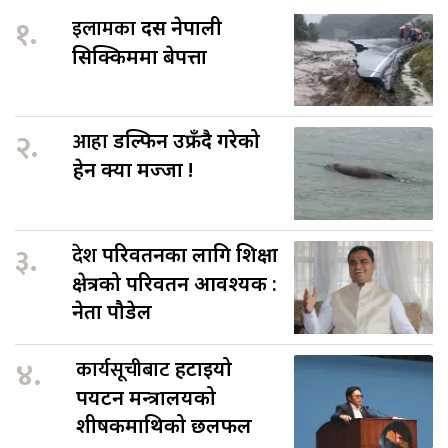
१.
इलामका
दस नेपाली
सिक्किममा बेपत्ता
२.
आहा
डल्फिन उफ्रँदै गरेको
हेर्न क्या मज्जा !
३.
देश
परिवर्तनका लागि शिक्षा
क्षेत्रको परिवर्तन आवश्यक :
नेता पौडेल
४.
कार्यसूचीबाट
हटाइयो
पर्यटन मन्त्रालयको
शीर्षकमाथिको छलफल