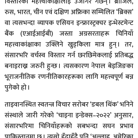
विस्तारको महत्त्वाकांक्षालाई उजागर गर्छन् । ब्राजिल,
रुस, भारत, चीन एवं दक्षिण अफ्रिका सम्मिलित ‘ब्रिक्स’
वा त्यसभन्दा व्यापक एसियन इन्फ्रास्ट्रक्चर इन्भेस्टमेन्ट
बैंक (एआईआईबी) जस्ता अग्रसरताहरू चिनियाँ
महत्त्वाकांक्षाका उक्लिने खुड्किला मात्र हुन् । तर,
संसारभरि वर्चस्व विस्तार गर्न छरछिमेकलाई प्रतिबद्ध
बनाइराख्न जरुरी हुन्छ । त्यसकारण नेपाल बेइजिङका
भूराजनीतिक रणनीतिकारहरूका लागि महत्त्वपूर्ण बन्न
पुगेको हो ।
ताइवानस्थित स्वतन्त्र विचार सरोबर ‘डबल थिंक’ भनिने
संस्थाले जारी गरेको ‘चाइना इन्डेक्स–२०२२’ अनुसार,
संसारभरिमा चिनियाँहरूको सबभन्दा सघन प्रभाव
पाकिस्तानमा छ । त्यसो हुँदाहुँदै पनि ‘अल्लाह, अमेरिका