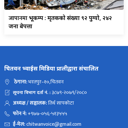
जापानमा
भूकम्प : मृतकको संख्या ९२ पुग्यो, २४२
जना बेपत्ता
चितवन भ्वाईस मिडिया प्रालीद्वारा संचालित
ठेगाना:
भरतपुर–१०,चितवन
३८७९-२०७९/२०८०
सूचना विभाग दर्ता नं. :
अध्यक्ष / सञ्चालक:
तिर्थ सापकोटा
फोन नं:
+९७७-०५६-५१३५५५
ई-मेल:
chitwanvoice@gmail.com