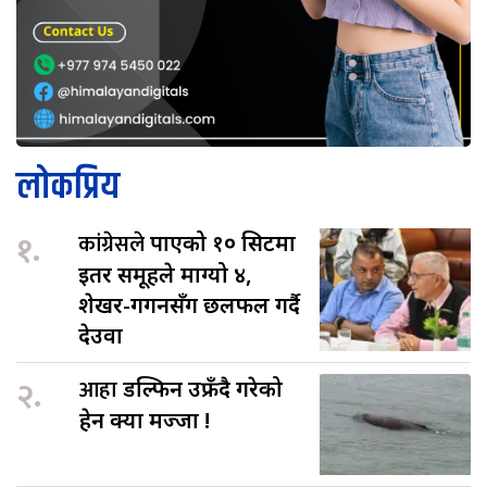
लोकप्रिय
१.
कांग्रेसले
पाएको १० सिटमा
इतर समूहले माग्यो ४,
शेखर-गगनसँग छलफल गर्दै
देउवा
२.
आहा
डल्फिन उफ्रँदै गरेको
हेर्न क्या मज्जा !