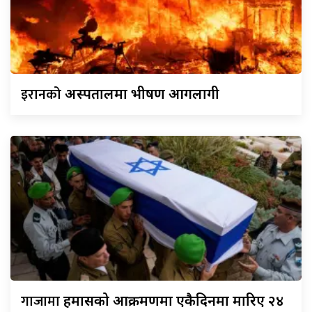
इरानको
अस्पतालमा भीषण आगलागी
गाजामा
हमासको आक्रमणमा एकैदिनमा मारिए २४