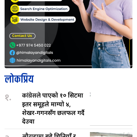
लोकप्रिय
१.
कांग्रेसले
पाएको १० सिटमा
इतर समूहले माग्यो ४,
शेखर-गगनसँग छलफल गर्दै
देउवा
सौराहामा
बढे चिनियाँ र