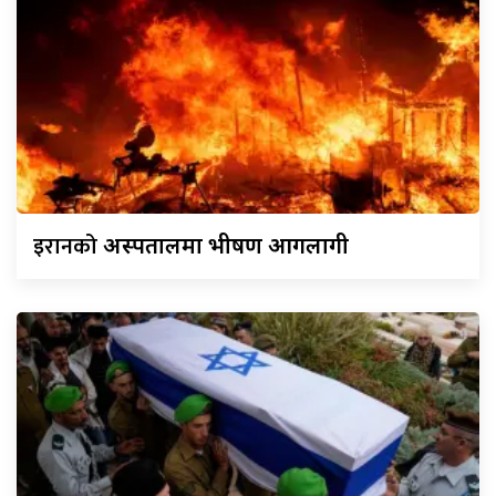
इरानको
अस्पतालमा भीषण आगलागी