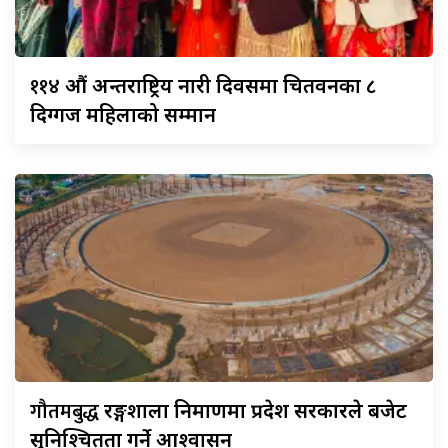
११४
औं अन्तराष्ट्रिय नारी दिवसमा चितवनका ८
दिग्गज महिलाको सम्मान
गौतमबुद्ध
रङ्गशाला निर्माणमा प्रदेश सरकारले बजेट
सुनिश्चितता गर्ने आश्वासन