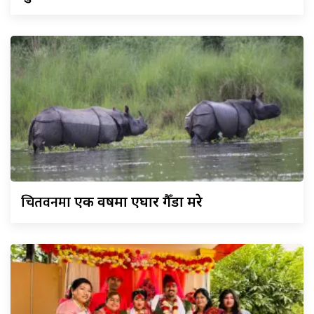
चितवनमा
एक वर्षमा एघार गैँडा मरे