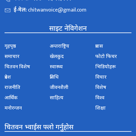
ई-मेल:
chitwanvoice@gmail.com
साइट नेविगेशन
गृहपृष्ठ
अन्तराष्ट्रिय
प्रवास
समाचार
खेलकुद
फोटो फिचर
चितवन विशेष
स्वास्थ्य
भिडियोहरू
प्रदेश
प्रविधि
विचार
राजनीति
जीवनशैली
विशेष
आर्थिक
साहित्य
विश्व
मनोरन्जन
शिक्षा
चितवन भ्वाईस फ्लो गर्नुहोस