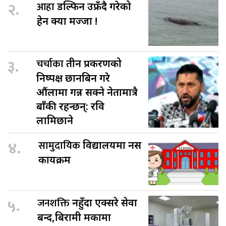
२.
आहा
डल्फिन उफ्रँदै गरेको
हेर्न क्या मज्जा !
३.
चर्चाका
तीन प्रकरणको
निष्पक्ष छानबिन गरे
औंलामा गन्न सक्ने नेतामात्रै
बाँकी रहन्छन्: रवि
लामिछाने
४.
सामुदायिक
विद्यालयमा नर्स
कार्यक्रम
५.
जनशक्ति
नहुँदा एक्सरे सेवा
बन्द,बिरामी मर्कामा