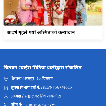
आदर्श
गृहले गर्यो अस्मिताको कन्यादान
चितवन भ्वाईस मिडिया प्रालीद्वारा संचालित
ठेगाना:
भरतपुर–१०,चितवन
३८७९-२०७९/२०८०
सूचना विभाग दर्ता नं. :
अध्यक्ष / सञ्चालक:
तिर्थ सापकोटा
फोन नं:
+९७७-०५६-५१३५५५