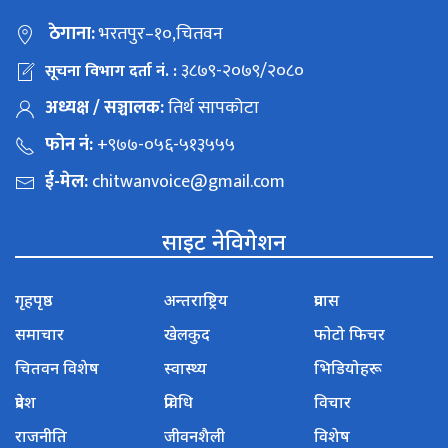
ठेगाना:
भरतपुर–१०,चितवन
३८७९-२०७९/२०८०
सूचना विभाग दर्ता नं. :
अध्यक्ष / सञ्चालक:
तिर्थ सापकोटा
फोन नं:
+९७७-०५६-५१३५५५
ई-मेल:
chitwanvoice@gmail.com
साइट नेविगेशन
गृहपृष्ठ
अन्तराष्ट्रिय
प्रवास
समाचार
खेलकुद
फोटो फिचर
चितवन विशेष
स्वास्थ्य
भिडियोहरू
प्रदेश
प्रविधि
विचार
राजनीति
जीवनशैली
विशेष