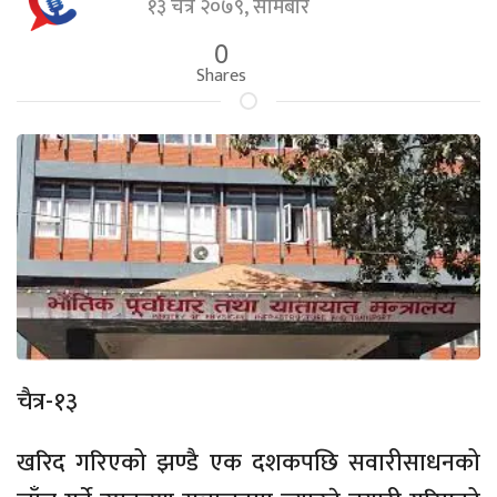
१३ चैत्र २०७९, सोमबार
0
Shares
चैत्र-१३
खरिद गरिएको झण्डै एक दशकपछि सवारीसाधनको