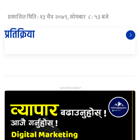
प्रकाशित मिति : १३ चैत्र २०७९, सोमबार ८ : ५३ बजे
प्रतिक्रिया