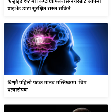
‘एन्ड्रोइड
१५’ मा किप्टोग्राफिक सिग्नेचरबाट आफ्नो
प्राइभेट डाटा सुरक्षित राख्न सकिने
विश्वमै
पहिलो पटक मानव मस्तिष्कमा ‘चिप’
प्रत्यारोपण