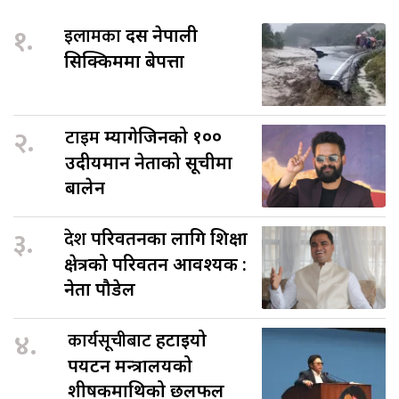
१.
इलामका
दस नेपाली
सिक्किममा बेपत्ता
२.
टाइम
म्यागेजिनको १००
उदीयमान नेताको सूचीमा
बालेन
३.
देश
परिवर्तनका लागि शिक्षा
क्षेत्रको परिवर्तन आवश्यक :
नेता पौडेल
४.
कार्यसूचीबाट
हटाइयो
पर्यटन मन्त्रालयको
शीर्षकमाथिको छलफल