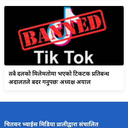
सबै
दलको मिलेमतोमा भएको टिकटक प्रतिबन्ध
अदालतले बदर गर्नुपर्छः अध्यक्ष अर्याल
चितवन भ्वाईस मिडिया प्रालीद्वारा संचालित