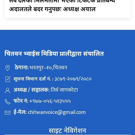
सबै
दलको मिलेमतोमा भएको टिकटक प्रतिबन्ध
अदालतले बदर गर्नुपर्छः अध्यक्ष अर्याल
चितवन भ्वाईस मिडिया प्रालीद्वारा संचालित
ठेगाना:
भरतपुर–१०,चितवन
३८७९-२०७९/२०८०
सूचना विभाग दर्ता नं. :
अध्यक्ष / सञ्चालक:
तिर्थ सापकोटा
फोन नं:
+९७७-०५६-५१३५५५
ई-मेल:
chitwanvoice@gmail.com
साइट नेविगेशन