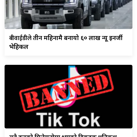
बीवाईडीले
तीन महिनामै बनायो ६० लाख न्यू इनर्जी
भेहिकल