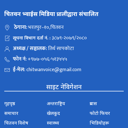
चितवन भ्वाईस मिडिया प्रालीद्वारा संचालित
ठेगाना:
भरतपुर–१०,चितवन
३८७९-२०७९/२०८०
सूचना विभाग दर्ता नं. :
अध्यक्ष / सञ्चालक:
तिर्थ सापकोटा
फोन नं:
+९७७-०५६-५१३५५५
ई-मेल:
chitwanvoice@gmail.com
साइट नेविगेशन
गृहपृष्ठ
अन्तराष्ट्रिय
प्रवास
समाचार
खेलकुद
फोटो फिचर
चितवन विशेष
स्वास्थ्य
भिडियोहरू