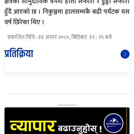
क्षेत्रका सामुदायिक वनमा हात्ती सफारी र डुङ्गा सफारी
हुँदै आएको छ । निकुञ्जमा हालसम्मकै बढी पर्यटक यस
वर्ष छिरेका थिए ।
प्रकाशित मिति : १४ असार २०८०, बिहिबार १२ : २५ बजे
प्रतिक्रिया