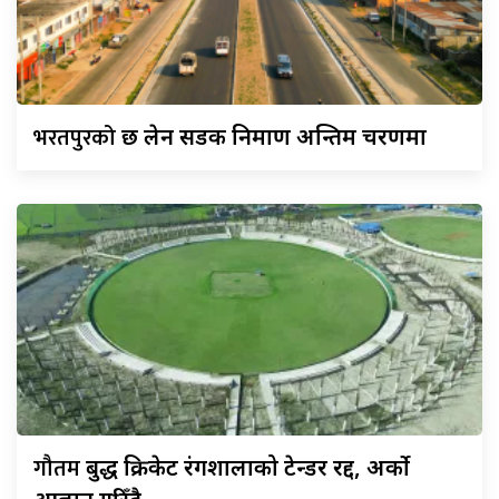
भरतपुरको
छ लेन सडक निर्माण अन्तिम चरणमा
गौतम
बुद्ध क्रिकेट रंगशालाको टेन्डर रद्द, अर्को