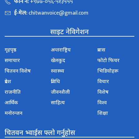
फोन नं:
+९७७-०५६-५१३५५५
ई-मेल:
chitwanvoice@gmail.com
साइट नेविगेशन
गृहपृष्ठ
अन्तराष्ट्रिय
प्रवास
समाचार
खेलकुद
फोटो फिचर
चितवन विशेष
स्वास्थ्य
भिडियोहरू
प्रदेश
प्रविधि
विचार
राजनीति
जीवनशैली
विशेष
आर्थिक
साहित्य
विश्व
मनोरन्जन
शिक्षा
चितवन भ्वाईस फ्लो गर्नुहोस