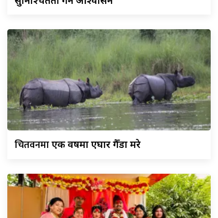
सुनिश्चितता गर्ने आश्वासन
चितवनमा
एक वर्षमा एघार गैँडा मरे