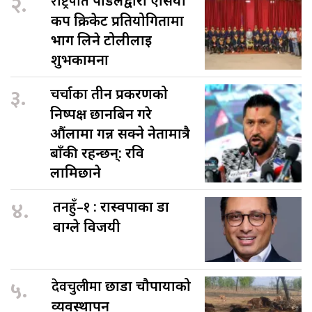
२.
राष्ट्रपति
पौडेलद्वारा एसिया
कप क्रिकेट प्रतियोगितामा
भाग लिने टोलीलाई
शुभकामना
३.
चर्चाका
तीन प्रकरणको
निष्पक्ष छानबिन गरे
औंलामा गन्न सक्ने नेतामात्रै
बाँकी रहन्छन्: रवि
लामिछाने
४.
तनहुँ–१
: रास्वपाका डा
वाग्ले विजयी
५.
देवचुलीमा
छाडा चौपायाको
व्यवस्थापन