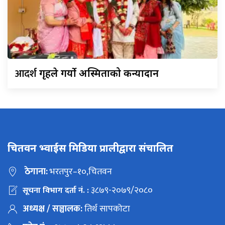
आदर्श
गृहले गर्यो अस्मिताको कन्यादान
चितवन भ्वाईस मिडिया प्रालीद्वारा संचालित
ठेगाना:
भरतपुर–१०,चितवन
३८७९-२०७९/२०८०
सूचना विभाग दर्ता नं. :
अध्यक्ष / सञ्चालक:
तिर्थ सापकोटा