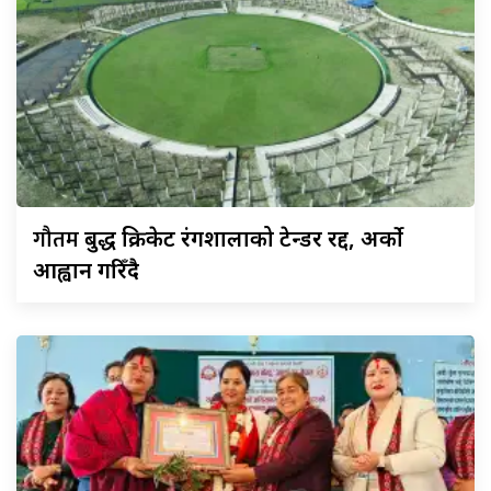
गौतम
बुद्ध क्रिकेट रंगशालाको टेन्डर रद्द, अर्को
आह्वान गरिँदै