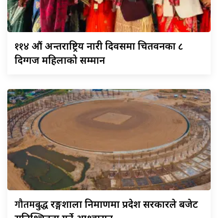
११४
औं अन्तराष्ट्रिय नारी दिवसमा चितवनका ८
दिग्गज महिलाको सम्मान
गौतमबुद्ध
रङ्गशाला निर्माणमा प्रदेश सरकारले बजेट