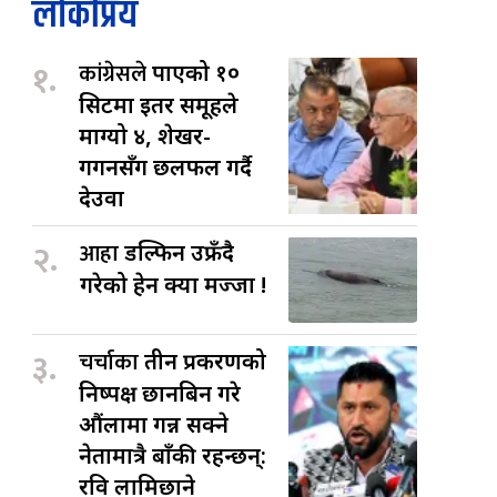
लोकप्रिय
१.
कांग्रेसले
पाएको १०
सिटमा इतर समूहले
माग्यो ४, शेखर-
गगनसँग छलफल गर्दै
देउवा
२.
आहा
डल्फिन उफ्रँदै
गरेको हेर्न क्या मज्जा !
३.
चर्चाका
तीन प्रकरणको
निष्पक्ष छानबिन गरे
औंलामा गन्न सक्ने
नेतामात्रै बाँकी रहन्छन्:
रवि लामिछाने