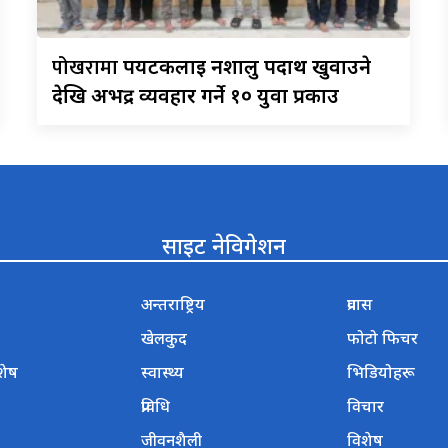
पोखरामा
पर्यटकलाई नशालु पदार्थ खुवाउने
देखि अभद्र व्यवहार गर्ने १० युवा प्रकाउ
साइट नेविगेशन
अन्तराष्ट्रिय
प्रवास
खेलकुद
फोटो फिचर
शेष
स्वास्थ्य
भिडियोहरू
प्रविधि
विचार
जीवनशैली
विशेष