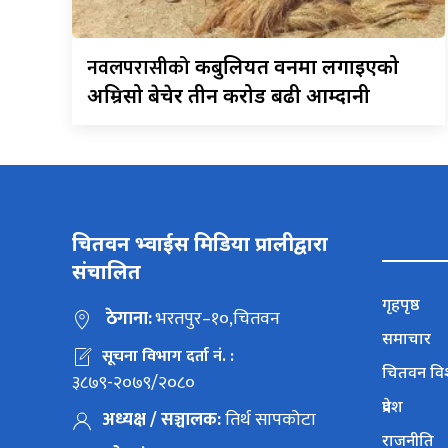
नवलपरासीको
कबुलियत वनमा लगाइएको
अम्रिसो बेचेर तीन करोड बढी आम्दानी
चितवन भ्वाईस मिडिया प्रालीद्वारा
संचालित
गृहपृष्ठ
ठेगाना:
भरतपुर–१०,चितवन
समाचार
सूचना विभाग दर्ता नं. :
चितवन वि
३८७९-२०७९/२०८०
प्रदेश
अध्यक्ष / सञ्चालक:
तिर्थ सापकोटा
राजनीति