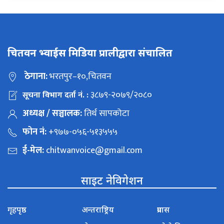
चितवन भ्वाईस मिडिया प्रालीद्वारा संचालित
ठेगाना:
भरतपुर–१०,चितवन
३८७९-२०७९/२०८०
सूचना विभाग दर्ता नं. :
अध्यक्ष / सञ्चालक:
तिर्थ सापकोटा
फोन नं:
+९७७-०५६-५१३५५५
ई-मेल:
chitwanvoice@gmail.com
साइट नेविगेशन
गृहपृष्ठ
अन्तराष्ट्रिय
प्रवास