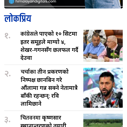
लोकप्रिय
१.
कांग्रेसले
पाएको १० सिटमा
इतर समूहले माग्यो ४,
शेखर-गगनसँग छलफल गर्दै
देउवा
२.
चर्चाका
तीन प्रकरणको
निष्पक्ष छानबिन गरे
औंलामा गन्न सक्ने नेतामात्रै
बाँकी रहन्छन्: रवि
लामिछाने
३.
चितवनमा
कृष्णसार
स्थानान्तरणको तयारी