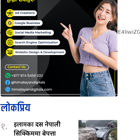
ifSwicG9ydHJhaXQiOnsibWFyZ2luLWJvdHRvbSI6IjE4Iiwi
लोकप्रिय
१.
इलामका
दस नेपाली
सिक्किममा बेपत्ता