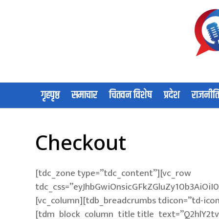
गृहपृष्ठ
समाचार
चितवन विशेष
प्रदेश
राजनीत
Checkout
[tdc_zone type=”tdc_content”][vc_row
tdc_css=”eyJhbGwiOnsicGFkZGluZy10b3AiOi
[vc_column][tdb_breadcrumbs tdicon=”td-ico
[tdm_block_column_title title_text=”Q2hlY2tvd