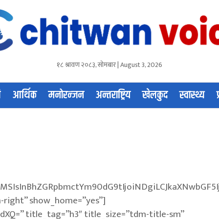
१८ श्रावण २०८३, सोमबार | August 3, 2026
ि
आर्थिक
मनोरन्जन
अन्तराष्ट्रिय
खेलकुद
स्वास्थ्य
I0MSIsInBhZGRpbmctYm90dG9tIjoiNDgiLCJkaXNwbGF5Ij
n-right” show_home=”yes”]
XQ=” title_tag=”h3″ title_size=”tdm-title-sm”