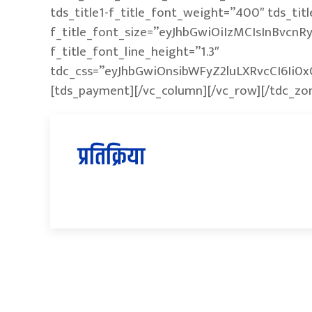
tds_title1-f_title_font_weight=”400″ tds_titl
f_title_font_size=”eyJhbGwiOiIzMCIsInBvcnRy
f_title_font_line_height=”1.3″
tdc_css=”eyJhbGwiOnsibWFyZ2luLXRvcCI6Ii0
[tds_payment][/vc_column][/vc_row][/tdc_zo
प्रतिक्रिया