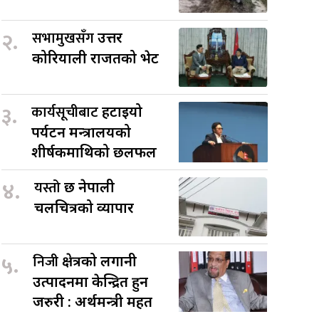
२.
सभामुखसँग
उत्तर
कोरियाली राजदूतको भेट
३.
कार्यसूचीबाट
हटाइयो
पर्यटन मन्त्रालयको
शीर्षकमाथिको छलफल
४.
यस्तो
छ नेपाली
चलचित्रको व्यापार
५.
निजी
क्षेत्रको लगानी
उत्पादनमा केन्द्रित हुन
जरुरी : अर्थमन्त्री महत