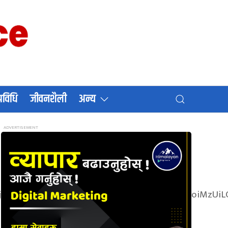
प्रविधि
जीवनशैली
अन्य
oiIn0sInBvcnRyYWl0Ijp7InBhZGRpbmctdG9wIjoiMzUiL