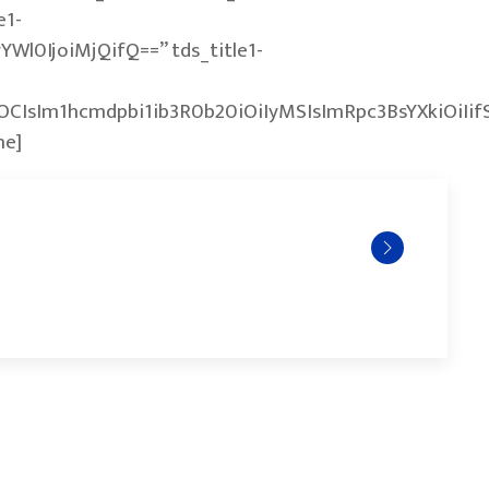
e1-
YWl0IjoiMjQifQ==” tds_title1-
xOCIsIm1hcmdpbi1ib3R0b20iOiIyMSIsImRpc3BsYXkiOiI
ne]