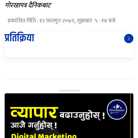
गोरखापत्र दैनिकबाट
प्रकाशित मिति : १२ फाल्गुन २०७९, शुक्रबार ५ : १४ बजे
प्रतिक्रिया