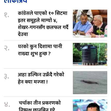
लोकप्रिय
१.
कांग्रेसले
पाएको १० सिटमा
इतर समूहले माग्यो ४,
शेखर-गगनसँग छलफल गर्दै
देउवा
२.
घरकाे
कुन दिशामा पानी
राख्दा शुभ हुन्छ ?
३.
आहा
डल्फिन उफ्रँदै गरेको
हेर्न क्या मज्जा !
४.
चर्चाका
तीन प्रकरणको
निष्पक्ष छानबिन गरे