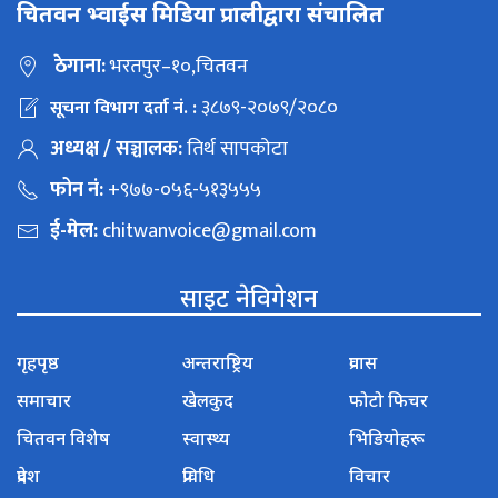
चितवन भ्वाईस मिडिया प्रालीद्वारा संचालित
ठेगाना:
भरतपुर–१०,चितवन
३८७९-२०७९/२०८०
सूचना विभाग दर्ता नं. :
अध्यक्ष / सञ्चालक:
तिर्थ सापकोटा
फोन नं:
+९७७-०५६-५१३५५५
ई-मेल:
chitwanvoice@gmail.com
साइट नेविगेशन
गृहपृष्ठ
अन्तराष्ट्रिय
प्रवास
समाचार
खेलकुद
फोटो फिचर
चितवन विशेष
स्वास्थ्य
भिडियोहरू
प्रदेश
प्रविधि
विचार