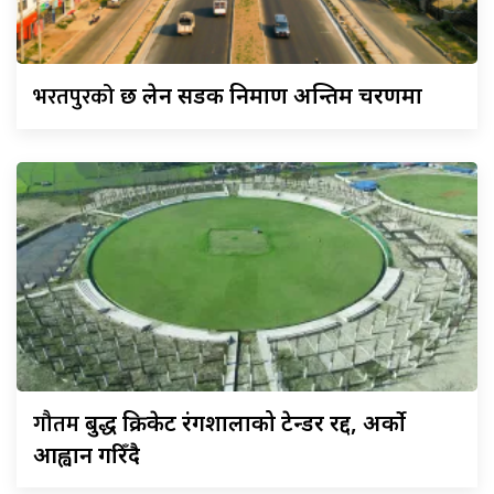
भरतपुरको
छ लेन सडक निर्माण अन्तिम चरणमा
गौतम
बुद्ध क्रिकेट रंगशालाको टेन्डर रद्द, अर्को
आह्वान गरिँदै