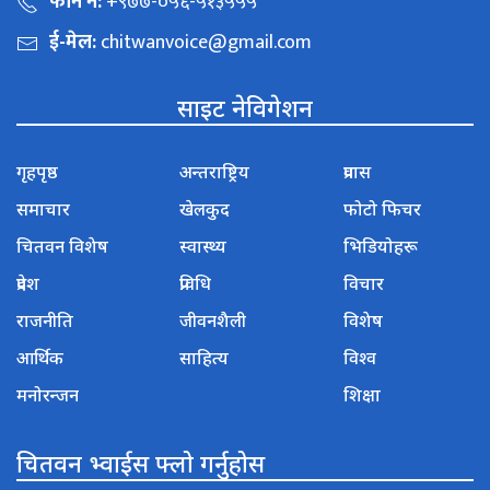
फोन नं:
+९७७-०५६-५१३५५५
ई-मेल:
chitwanvoice@gmail.com
साइट नेविगेशन
गृहपृष्ठ
अन्तराष्ट्रिय
प्रवास
समाचार
खेलकुद
फोटो फिचर
चितवन विशेष
स्वास्थ्य
भिडियोहरू
प्रदेश
प्रविधि
विचार
राजनीति
जीवनशैली
विशेष
आर्थिक
साहित्य
विश्व
मनोरन्जन
शिक्षा
चितवन भ्वाईस फ्लो गर्नुहोस