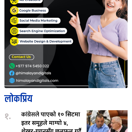
लोकप्रिय
१.
कांग्रेसले
पाएको १० सिटमा
इतर समूहले माग्यो ४,
शेखर-गगनसँग छलफल गर्दै