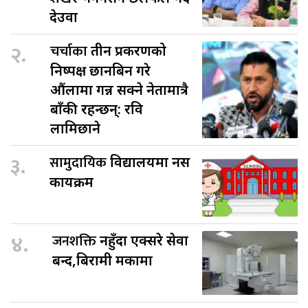
देउवा
२.
चर्चाका
तीन प्रकरणको
निष्पक्ष छानबिन गरे
औंलामा गन्न सक्ने नेतामात्रै
बाँकी रहन्छन्: रवि
लामिछाने
३.
सामुदायिक
विद्यालयमा नर्स
कार्यक्रम
४.
जनशक्ति
नहुँदा एक्सरे सेवा
बन्द,बिरामी मर्कामा