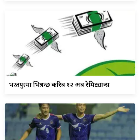
भरतपुरमा
भित्रन्छ करिब १२ अर्ब रेमिट्यान्स