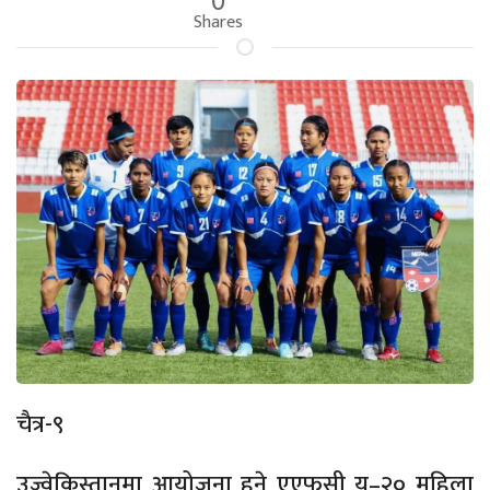
Shares
चैत्र-९
उज्वेकिस्तानमा आयोजना हुने एएफसी यू–२० महिला