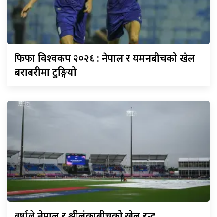
फिफा
विश्वकप २०२६ : नेपाल र यमनबीचको खेल
बराबरीमा टुङ्गियो
बर्षाले
नेपाल र श्रीलंकाबीचको खेल रद्ध