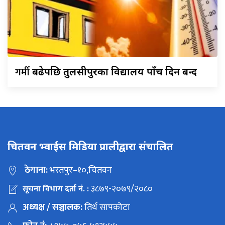
गर्मी
बढेपछि तुलसीपुरका विद्यालय पाँच दिन बन्द
चितवन भ्वाईस मिडिया प्रालीद्वारा संचालित
ठेगाना:
भरतपुर–१०,चितवन
३८७९-२०७९/२०८०
सूचना विभाग दर्ता नं. :
अध्यक्ष / सञ्चालक:
तिर्थ सापकोटा