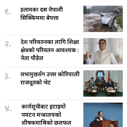
१.
इलामका
दस नेपाली
सिक्किममा बेपत्ता
२.
देश
परिवर्तनका लागि शिक्षा
क्षेत्रको परिवर्तन आवश्यक :
नेता पौडेल
३.
सभामुखसँग
उत्तर कोरियाली
राजदूतको भेट
४.
कार्यसूचीबाट
हटाइयो
पर्यटन मन्त्रालयको
शीर्षकमाथिको छलफल