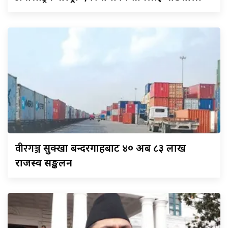
वीरगञ्ज
सुक्खा बन्दरगाहबाट ४० अर्ब ८३ लाख
राजस्व सङ्कलन