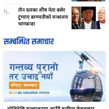
५.
तीन
दलका शीर्ष नेता बसेर
टुंग्याए बागमतीको मन्त्रालय
भागबन्डा
सम्बन्धित समाचार
सञ्चालनमा आउँदै बन्दीपुर केबलकार