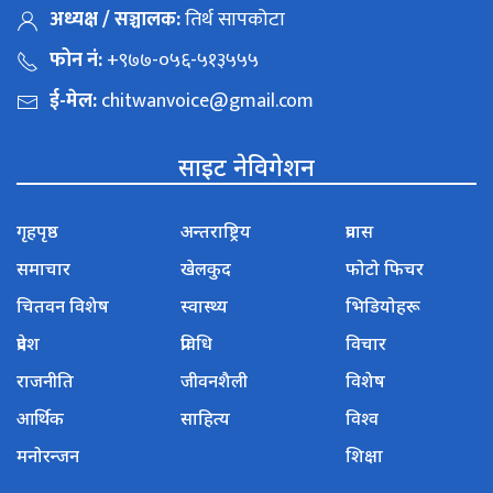
अध्यक्ष / सञ्चालक:
तिर्थ सापकोटा
फोन नं:
+९७७-०५६-५१३५५५
ई-मेल:
chitwanvoice@gmail.com
साइट नेविगेशन
गृहपृष्ठ
अन्तराष्ट्रिय
प्रवास
समाचार
खेलकुद
फोटो फिचर
चितवन विशेष
स्वास्थ्य
भिडियोहरू
प्रदेश
प्रविधि
विचार
राजनीति
जीवनशैली
विशेष
आर्थिक
साहित्य
विश्व
मनोरन्जन
शिक्षा