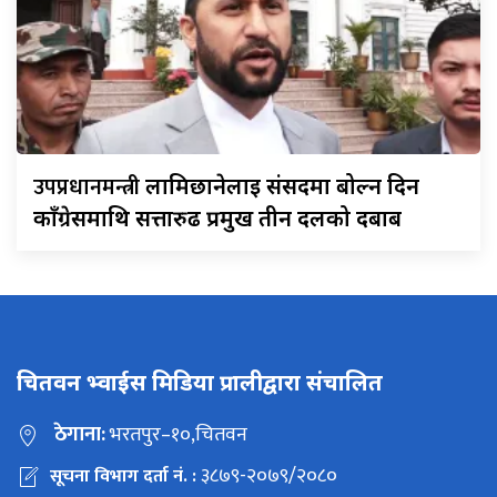
उपप्रधानमन्त्री
लामिछानेलाई संसदमा बोल्न दिन
काँग्रेसमाथि सत्तारुढ प्रमुख तीन दलको दबाब
चितवन भ्वाईस मिडिया प्रालीद्वारा संचालित
ठेगाना:
भरतपुर–१०,चितवन
३८७९-२०७९/२०८०
सूचना विभाग दर्ता नं. :