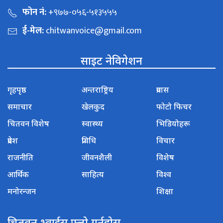
फोन नं:
+९७७-०५६-५१३५५५
ई-मेल:
chitwanvoice@gmail.com
साइट नेविगेशन
गृहपृष्ठ
अन्तराष्ट्रिय
प्रवास
समाचार
खेलकुद
फोटो फिचर
चितवन विशेष
स्वास्थ्य
भिडियोहरू
प्रदेश
प्रविधि
विचार
राजनीति
जीवनशैली
विशेष
आर्थिक
साहित्य
विश्व
मनोरन्जन
शिक्षा
चितवन भ्वाईस फ्लो गर्नुहोस