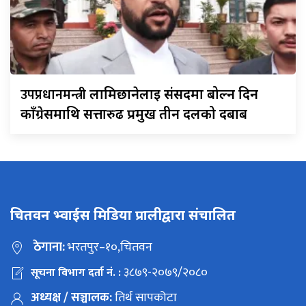
उपप्रधानमन्त्री
लामिछानेलाई संसदमा बोल्न दिन
काँग्रेसमाथि सत्तारुढ प्रमुख तीन दलको दबाब
चितवन भ्वाईस मिडिया प्रालीद्वारा संचालित
ठेगाना:
भरतपुर–१०,चितवन
३८७९-२०७९/२०८०
सूचना विभाग दर्ता नं. :
अध्यक्ष / सञ्चालक:
तिर्थ सापकोटा