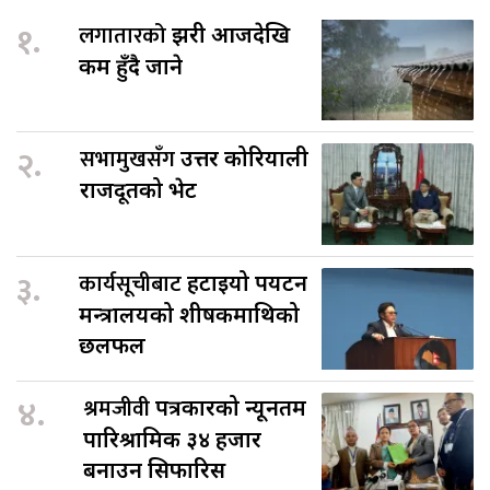
१.
लगातारको
झरी आजदेखि
कम हुँदै जाने
२.
सभामुखसँग
उत्तर कोरियाली
राजदूतको भेट
३.
कार्यसूचीबाट
हटाइयो पर्यटन
मन्त्रालयको शीर्षकमाथिको
छलफल
४.
श्रमजीवी
पत्रकारको न्यूनतम
पारिश्रामिक ३४ हजार
बनाउन सिफारिस