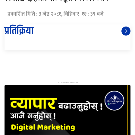
प्रकाशित मिति : ३ जेष्ठ २०८१, बिहिबार ११ : ३९ बजे
प्रतिक्रिया