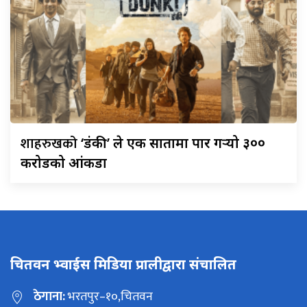
शाहरुखको
‘डंकी’ ले एक सातामा पार गर्‍यो ३००
करोडको आंकडा
चितवन भ्वाईस मिडिया प्रालीद्वारा संचालित
ठेगाना:
भरतपुर–१०,चितवन