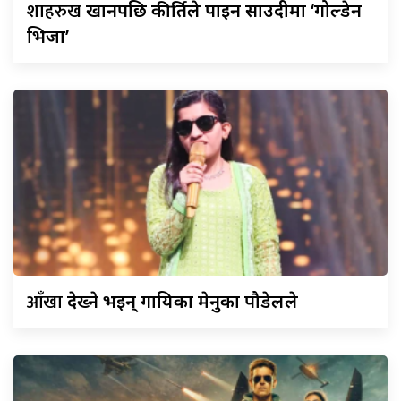
शाहरुख
खानपछि कीर्तिले पाइन साउदीमा ‘गोल्डेन
भिजा’
आँखा
देख्ने भइन् गायिका मेनुका पौडेलले