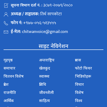
३८७९-२०७९/२०८०
सूचना विभाग दर्ता नं. :
अध्यक्ष / सञ्चालक:
तिर्थ सापकोटा
फोन नं:
+९७७-०५६-५१३५५५
ई-मेल:
chitwanvoice@gmail.com
साइट नेविगेशन
गृहपृष्ठ
अन्तराष्ट्रिय
प्रवास
समाचार
खेलकुद
फोटो फिचर
चितवन विशेष
स्वास्थ्य
भिडियोहरू
प्रदेश
प्रविधि
विचार
राजनीति
जीवनशैली
विशेष
आर्थिक
साहित्य
विश्व