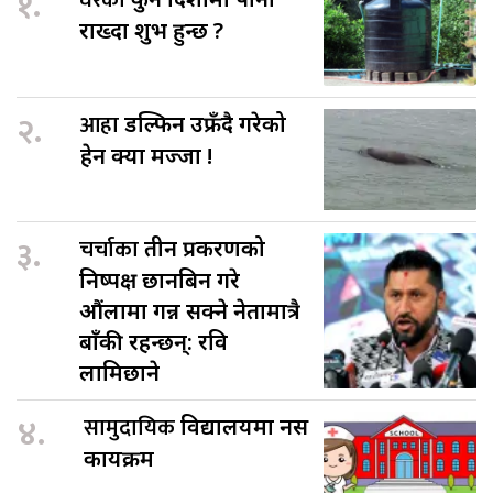
१.
राख्दा शुभ हुन्छ ?
२.
आहा
डल्फिन उफ्रँदै गरेको
हेर्न क्या मज्जा !
३.
चर्चाका
तीन प्रकरणको
निष्पक्ष छानबिन गरे
औंलामा गन्न सक्ने नेतामात्रै
बाँकी रहन्छन्: रवि
लामिछाने
४.
सामुदायिक
विद्यालयमा नर्स
कार्यक्रम