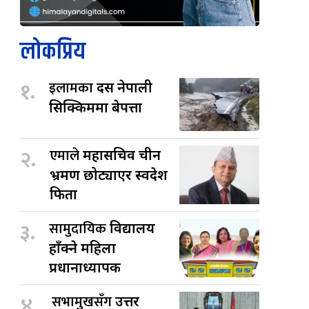
लोकप्रिय
१.
इलामका
दस नेपाली
सिक्किममा बेपत्ता
२.
एमाले
महासचिव चीन
भ्रमण छोट्याएर स्वदेश
फिर्ता
३.
सामुदायिक
विद्यालय
हाँक्ने महिला
प्रधानाध्यापक
४.
सभामुखसँग
उत्तर