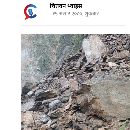
चितवन भ्वाईस
१५ असार २०८०, शुक्रबार