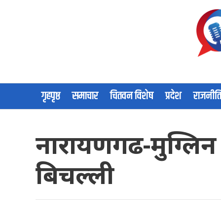
गृहपृष्ठ
समाचार
चितवन विशेष
प्रदेश
राजनीत
नारायणगढ-मुग्लिन स
बिचल्ली