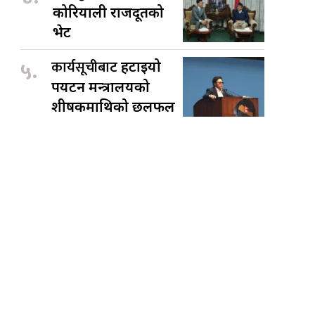
कोरियाली राजदूतको
भेट
५.
कार्यसूचीबाट
हटाइयो
पर्यटन मन्त्रालयको
शीर्षकमाथिको छलफल