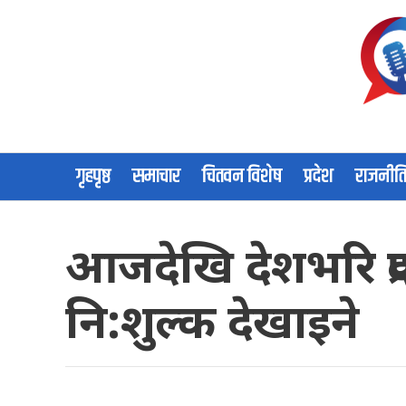
गृहपृष्ठ
समाचार
चितवन विशेष
प्रदेश
राजनीत
आजदेखि देशभरि प्
नि:शुल्क देखाइने