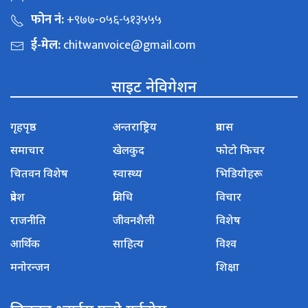
फोन नं:
+९७७-०५६-५१३५५५
ई-मेल:
chitwanvoice@gmail.com
साइट नेविगेशन
गृहपृष्ठ
अन्तराष्ट्रिय
प्रवास
समाचार
खेलकुद
फोटो फिचर
चितवन विशेष
स्वास्थ्य
भिडियोहरू
प्रदेश
प्रविधि
विचार
राजनीति
जीवनशैली
विशेष
आर्थिक
साहित्य
विश्व
मनोरन्जन
शिक्षा