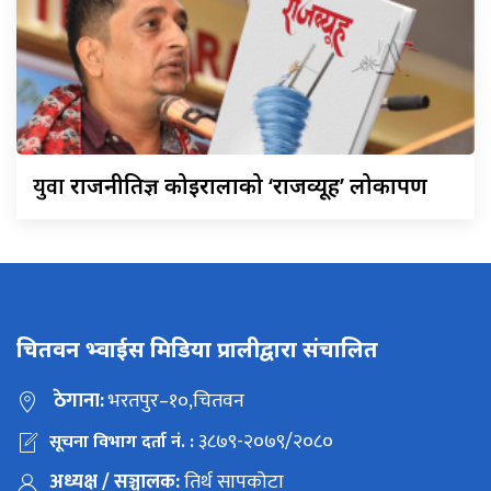
युवा
राजनीतिज्ञ कोइरालाको ‘राजव्यूह’ लोकार्पण
चितवन भ्वाईस मिडिया प्रालीद्वारा संचालित
ठेगाना:
भरतपुर–१०,चितवन
३८७९-२०७९/२०८०
सूचना विभाग दर्ता नं. :
अध्यक्ष / सञ्चालक:
तिर्थ सापकोटा