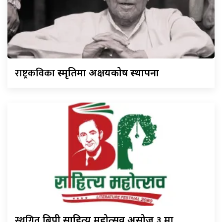
राष्ट्रकविका
स्मृतिमा अक्षयकोष स्थापना
स्थगित
बिपी साहित्य महोत्सव असोज ३ मा