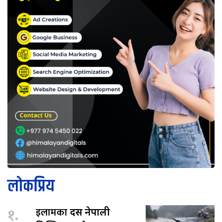
लोकप्रिय
१.
इलामका
दस नेपाली