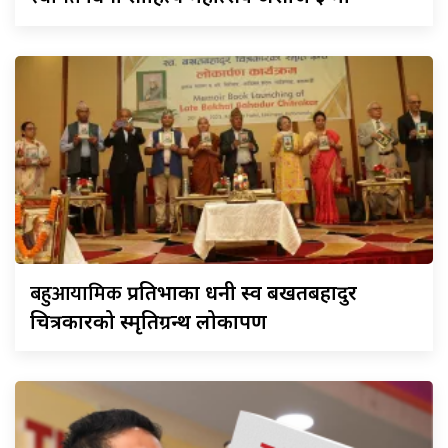
बहुआयामिक
प्रतिभाका धनी स्व बखतबहादुर
चित्रकारको स्मृतिग्रन्थ लोकार्पण