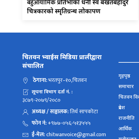
बहुआयामिक
प्रतिभाका धनी स्व बखतबहादुर
चित्रकारको स्मृतिग्रन्थ लोकार्पण
चितवन भ्वाईस मिडिया प्रालीद्वारा
संचालित
गृहपृष्ठ
ठेगाना:
भरतपुर–१०,चितवन
समाचार
सूचना विभाग दर्ता नं. :
चितवन वि
३८७९-२०७९/२०८०
प्रदेश
अध्यक्ष / सञ्चालक:
तिर्थ सापकोटा
राजनीति
फोन नं:
+९७७-०५६-५१३५५५
आर्थिक
ई-मेल:
chitwanvoice@gmail.com