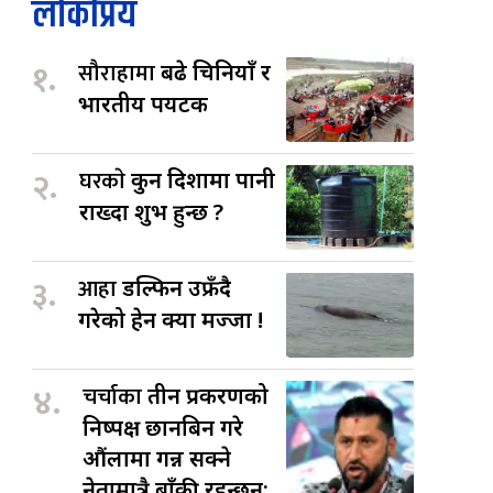
लोकप्रिय
१.
सौराहामा
बढे चिनियाँ र
भारतीय पर्यटक
२.
घरकाे
कुन दिशामा पानी
राख्दा शुभ हुन्छ ?
३.
आहा
डल्फिन उफ्रँदै
गरेको हेर्न क्या मज्जा !
४.
चर्चाका
तीन प्रकरणको
निष्पक्ष छानबिन गरे
औंलामा गन्न सक्ने
नेतामात्रै बाँकी रहन्छन्: