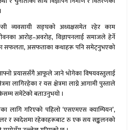
्था र चुनौतीका साथै विज्ञापन निर्माण र वितरणको
।
ेन्सी व्यवसायी सङ्घको अध्यक्षसमेत रहेर काम
जीवनका आरोह–अवरोह, विज्ञापनलाई समाजले हेर्ने
नुपरेका सफलता, असफताका कथाहरू पनि समेट्नुभएको
े आफ्नो प्रयाससँगै आफूले जाने भोगेका विषयवस्तुलाई
्रमा लागिरहेका र यस क्षेत्रमा लाग्ने आगामी पुस्ताले
सकेसम्म समेटेको बताउनुभयो ।
तका लागि गरिएको पहिलो ‘एसएमएस क्याम्पियन’,
डलर र स्वदेशमा रहेकाहरूबाट रु एक सय सङ्कलनको