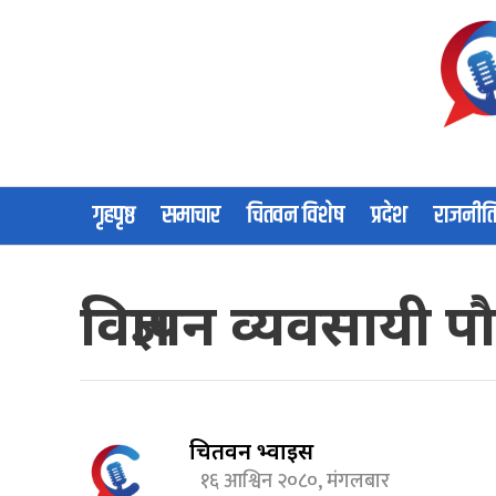
गृहपृष्ठ
समाचार
चितवन विशेष
प्रदेश
राजनीत
विज्ञापन व्यवसायी
चितवन भ्वाईस
१६ आश्विन २०८०, मंगलबार