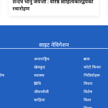
सन्दर्भ
भानु जयन्ती : वरिष्ठ साहित्यकारद्वयको
रथारोहण
साइट नेविगेशन
अन्तराष्ट्रिय
प्रवास
खेलकुद
फोटो फिचर
शेष
स्वास्थ्य
भिडियोहरू
प्रविधि
विचार
जीवनशैली
विशेष
साहित्य
विश्व