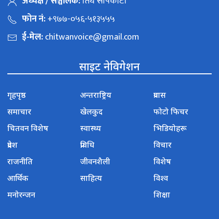
अध्यक्ष / सञ्चालक:
तिर्थ सापकोटा
फोन नं:
+९७७-०५६-५१३५५५
ई-मेल:
chitwanvoice@gmail.com
साइट नेविगेशन
गृहपृष्ठ
अन्तराष्ट्रिय
प्रवास
समाचार
खेलकुद
फोटो फिचर
चितवन विशेष
स्वास्थ्य
भिडियोहरू
प्रदेश
प्रविधि
विचार
राजनीति
जीवनशैली
विशेष
आर्थिक
साहित्य
विश्व
मनोरन्जन
शिक्षा