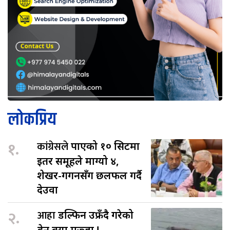
लोकप्रिय
१.
कांग्रेसले
पाएको १० सिटमा
इतर समूहले माग्यो ४,
शेखर-गगनसँग छलफल गर्दै
देउवा
२.
आहा
डल्फिन उफ्रँदै गरेको
हेर्न क्या मज्जा !