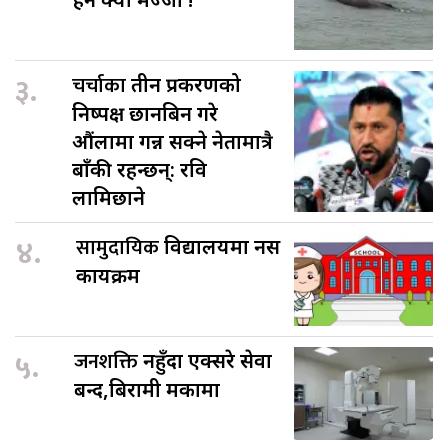
३.
चर्चाका
तीन प्रकरणको
निष्पक्ष छानबिन गरे
औंलामा गन्न सक्ने नेतामात्रै
बाँकी रहन्छन्: रवि
लामिछाने
४.
सामुदायिक
विद्यालयमा नर्स
कार्यक्रम
५.
जनशक्ति
नहुँदा एक्सरे सेवा
बन्द,बिरामी मर्कामा