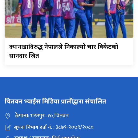
क्यानाडाविरुद्ध
नेपालले निकाल्यो चार विकेटको
सानदार जित
चितवन भ्वाईस मिडिया प्रालीद्वारा संचालित
ठेगाना:
भरतपुर–१०,चितवन
३८७९-२०७९/२०८०
सूचना विभाग दर्ता नं. :