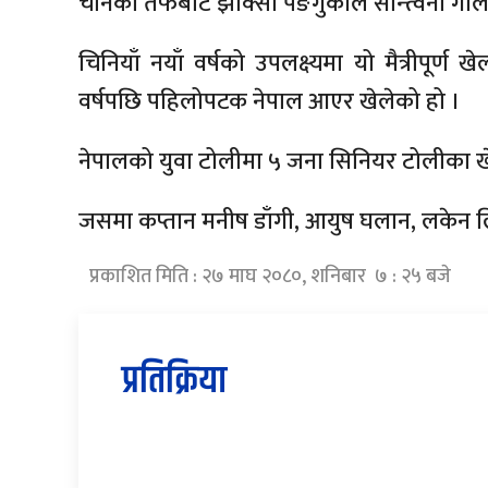
चीनका तर्फबाट झाक्सी पेङगुकोले सान्त्वना गोल
चिनियाँ नयाँ वर्षको उपलक्ष्यमा यो मैत्रीपू
वर्षपछि पहिलोपटक नेपाल आएर खेलेको हो ।
नेपालको युवा टोलीमा ५ जना सिनियर टोलीका ख
जसमा कप्तान मनीष डाँगी, आयुष घलान, लकेन लिम्ब
प्रकाशित मिति : २७ माघ २०८०, शनिबार ७ : २५ बजे
प्रतिक्रिया