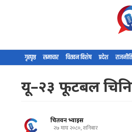
गृहपृष्ठ
समाचार
चितवन विशेष
प्रदेश
राजनीत
यू–२३ फूटबल चिनि
चितवन भ्वाईस
२७ माघ २०८०, शनिबार