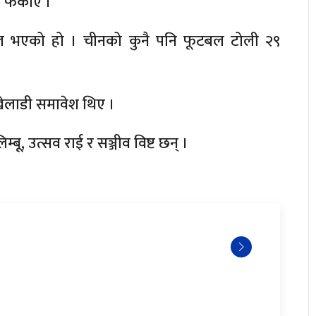
 फर्काए ।
र्ण खेल भएको हो । चीनको कुनै पनि फूटबल टोली २९
ेलाडी समावेश थिए ।
ू, उत्सव राई र सञ्जीव विष्ट छन् ।