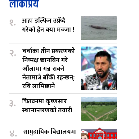
लोकप्रिय
१.
आहा
डल्फिन उफ्रँदै
गरेको हेर्न क्या मज्जा !
२.
चर्चाका
तीन प्रकरणको
निष्पक्ष छानबिन गरे
औंलामा गन्न सक्ने
नेतामात्रै बाँकी रहन्छन्:
रवि लामिछाने
३.
चितवनमा
कृष्णसार
स्थानान्तरणको तयारी
४.
सामुदायिक
विद्यालयमा