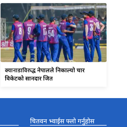
क्यानाडाविरुद्ध
नेपालले निकाल्यो चार
विकेटको सानदार जित
चितवन भ्वाईस फ्लो गर्नुहोस