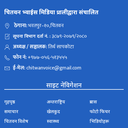
चितवन भ्वाईस मिडिया प्रालीद्वारा संचालित
ठेगाना:
भरतपुर–१०,चितवन
३८७९-२०७९/२०८०
सूचना विभाग दर्ता नं. :
अध्यक्ष / सञ्चालक:
तिर्थ सापकोटा
फोन नं:
+९७७-०५६-५१३५५५
ई-मेल:
chitwanvoice@gmail.com
साइट नेविगेशन
गृहपृष्ठ
अन्तराष्ट्रिय
प्रवास
समाचार
खेलकुद
फोटो फिचर
चितवन विशेष
स्वास्थ्य
भिडियोहरू