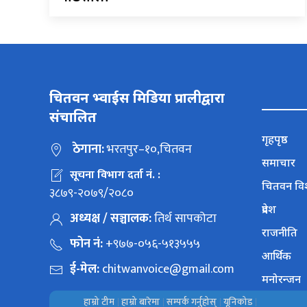
चितवन भ्वाईस मिडिया प्रालीद्वारा
संचालित
गृहपृष्ठ
ठेगाना:
भरतपुर–१०,चितवन
समाचार
सूचना विभाग दर्ता नं. :
चितवन वि
३८७९-२०७९/२०८०
प्रदेश
अध्यक्ष / सञ्चालक:
तिर्थ सापकोटा
राजनीति
फोन नं:
+९७७-०५६-५१३५५५
आर्थिक
ई-मेल:
chitwanvoice@gmail.com
मनोरन्जन
हाम्रो टीम
हाम्रो बारेमा
सम्पर्क गर्नुहोस्
यूनिकोड