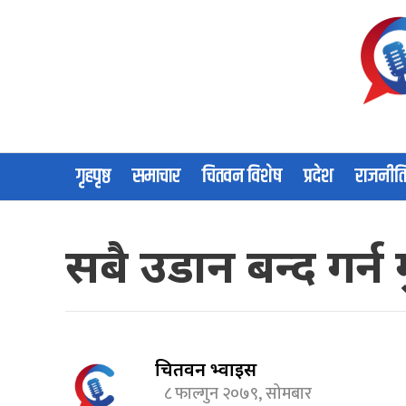
गृहपृष्ठ
समाचार
चितवन विशेष
प्रदेश
राजनीत
सबै उडान बन्द गर्न
चितवन भ्वाईस
८ फाल्गुन २०७९, सोमबार