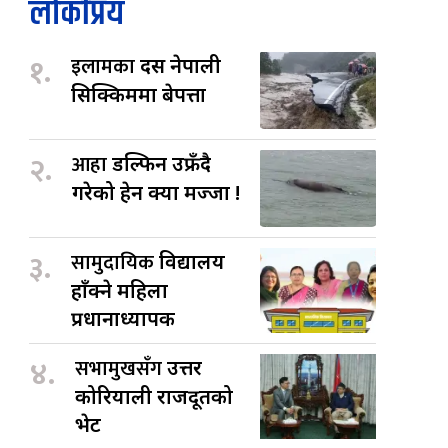
लोकप्रिय
१.
इलामका
दस नेपाली
सिक्किममा बेपत्ता
२.
आहा
डल्फिन उफ्रँदै
गरेको हेर्न क्या मज्जा !
३.
सामुदायिक
विद्यालय
हाँक्ने महिला
प्रधानाध्यापक
४.
सभामुखसँग
उत्तर
कोरियाली राजदूतको
भेट