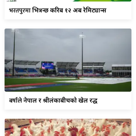
भरतपुरमा
भित्रन्छ करिब १२ अर्ब रेमिट्यान्स
बर्षाले
नेपाल र श्रीलंकाबीचको खेल रद्ध