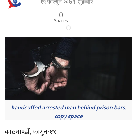
१९ फाल्गुन २०७९, शुक्रबार
0
Shares
handcuffed arrested man behind prison bars.
copy space
काठमाण्डौं, फागुन-१९