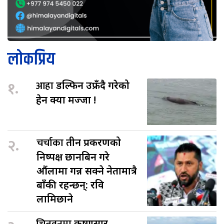
लोकप्रिय
१.
आहा
डल्फिन उफ्रँदै गरेको
हेर्न क्या मज्जा !
२.
चर्चाका
तीन प्रकरणको
निष्पक्ष छानबिन गरे
औंलामा गन्न सक्ने नेतामात्रै
बाँकी रहन्छन्: रवि
लामिछाने
कृष्णसार