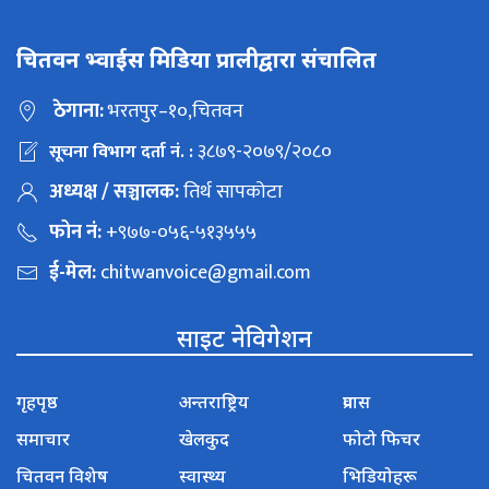
चितवन भ्वाईस मिडिया प्रालीद्वारा संचालित
ठेगाना:
भरतपुर–१०,चितवन
३८७९-२०७९/२०८०
सूचना विभाग दर्ता नं. :
अध्यक्ष / सञ्चालक:
तिर्थ सापकोटा
फोन नं:
+९७७-०५६-५१३५५५
ई-मेल:
chitwanvoice@gmail.com
साइट नेविगेशन
गृहपृष्ठ
अन्तराष्ट्रिय
प्रवास
समाचार
खेलकुद
फोटो फिचर
चितवन विशेष
स्वास्थ्य
भिडियोहरू