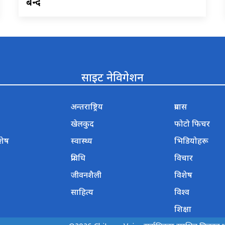
बन्द
साइट नेविगेशन
अन्तराष्ट्रिय
प्रवास
खेलकुद
फोटो फिचर
शेष
स्वास्थ्य
भिडियोहरू
प्रविधि
विचार
जीवनशैली
विशेष
साहित्य
विश्व
शिक्षा