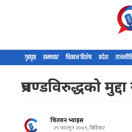
गृहपृष्ठ
समाचार
चितवन विशेष
प्रदेश
राजनीत
प्रचण्डविरुद्धको मु
चितवन भ्वाईस
२५ फाल्गुन २०७९, बिहिबार