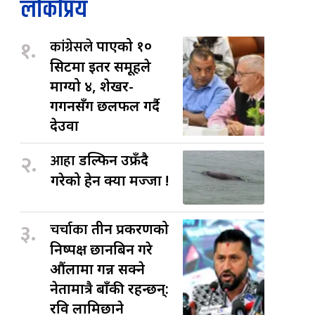
लोकप्रिय
१.
कांग्रेसले
पाएको १०
सिटमा इतर समूहले
माग्यो ४, शेखर-
गगनसँग छलफल गर्दै
देउवा
२.
आहा
डल्फिन उफ्रँदै
गरेको हेर्न क्या मज्जा !
३.
चर्चाका
तीन प्रकरणको
निष्पक्ष छानबिन गरे
औंलामा गन्न सक्ने
नेतामात्रै बाँकी रहन्छन्:
रवि लामिछाने