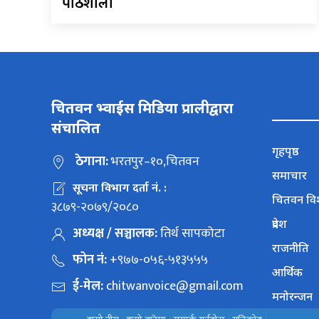
पाठशाला
चितवन भ्वाईस मिडिया प्रालीद्वारा
संचालित
गृहपृष्ठ
ठेगाना:
भरतपुर–१०,चितवन
समाचार
सूचना विभाग दर्ता नं. :
चितवन वि
३८७९-२०७९/२०८०
प्रदेश
अध्यक्ष / सञ्चालक:
तिर्थ सापकोटा
राजनीति
फोन नं:
+९७७-०५६-५१३५५५
आर्थिक
ई-मेल:
chitwanvoice@gmail.com
मनोरन्जन