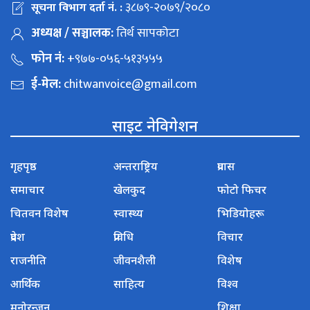
३८७९-२०७९/२०८०
सूचना विभाग दर्ता नं. :
अध्यक्ष / सञ्चालक:
तिर्थ सापकोटा
फोन नं:
+९७७-०५६-५१३५५५
ई-मेल:
chitwanvoice@gmail.com
साइट नेविगेशन
गृहपृष्ठ
अन्तराष्ट्रिय
प्रवास
समाचार
खेलकुद
फोटो फिचर
चितवन विशेष
स्वास्थ्य
भिडियोहरू
प्रदेश
प्रविधि
विचार
राजनीति
जीवनशैली
विशेष
आर्थिक
साहित्य
विश्व
मनोरन्जन
शिक्षा