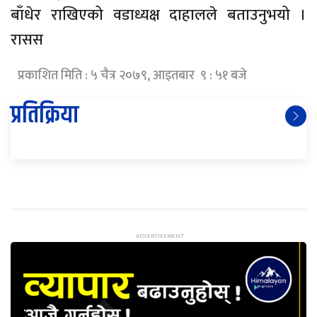
बाँधेर राखिएको वडाध्यक्ष दाहालले बताउनुभयो ।
रासस
प्रकाशित मिति : ५ चैत्र २०७९, आइतबार ९ : ५१ बजे
प्रतिक्रिया