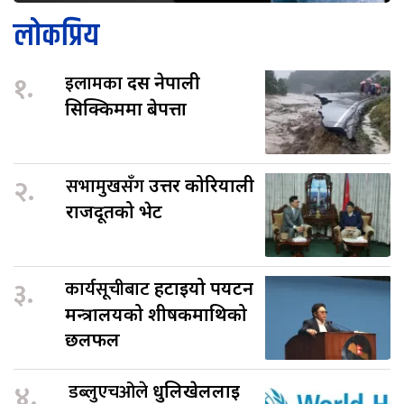
लोकप्रिय
१.
इलामका
दस नेपाली
सिक्किममा बेपत्ता
२.
सभामुखसँग
उत्तर कोरियाली
राजदूतको भेट
३.
कार्यसूचीबाट
हटाइयो पर्यटन
मन्त्रालयको शीर्षकमाथिको
छलफल
४.
डब्लुएचओले
धुलिखेललाई