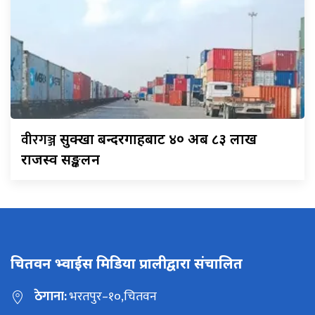
वीरगञ्ज
सुक्खा बन्दरगाहबाट ४० अर्ब ८३ लाख
राजस्व सङ्कलन
चितवन भ्वाईस मिडिया प्रालीद्वारा संचालित
ठेगाना:
भरतपुर–१०,चितवन