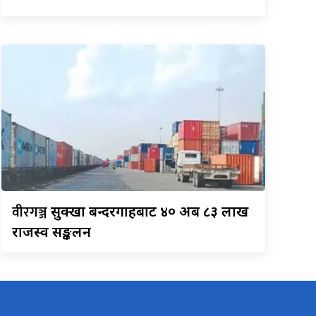
वीरगञ्ज
सुक्खा बन्दरगाहबाट ४० अर्ब ८३ लाख
राजस्व सङ्कलन