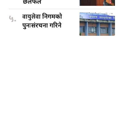
छलफल
५.
वायुसेवा
निगमको
पुनःसंरचना गरिने