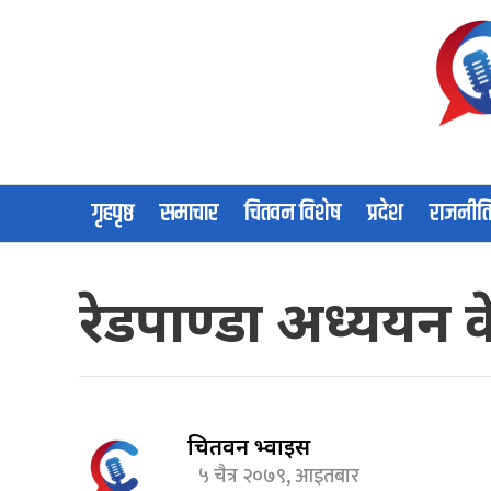
गृहपृष्ठ
समाचार
चितवन विशेष
प्रदेश
राजनीत
रेडपाण्डा अध्ययन केन्
चितवन भ्वाईस
५ चैत्र २०७९, आइतबार