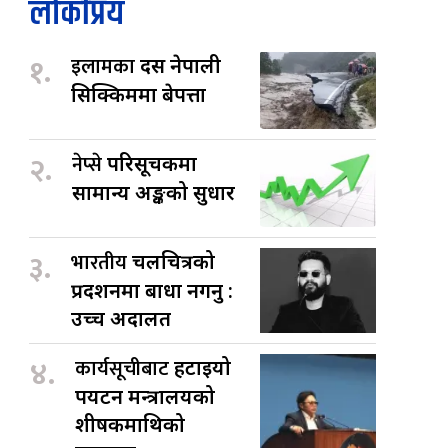
लोकप्रिय
१.
इलामका
दस नेपाली
सिक्किममा बेपत्ता
२.
नेप्से
परिसूचकमा
सामान्य अङ्कको सुधार
३.
भारतीय
चलचित्रको
प्रदर्शनमा बाधा नगर्नु :
उच्च अदालत
४.
कार्यसूचीबाट
हटाइयो
पर्यटन मन्त्रालयको
शीर्षकमाथिको