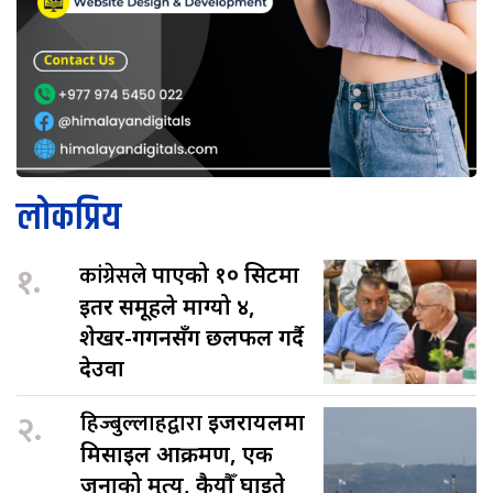
लोकप्रिय
१.
कांग्रेसले
पाएको १० सिटमा
इतर समूहले माग्यो ४,
शेखर-गगनसँग छलफल गर्दै
देउवा
२.
हिज्बुल्लाहद्वारा
इजरायलमा
मिसाइल आक्रमण, एक
जनाको मृत्यु, कैयौँ घाइते