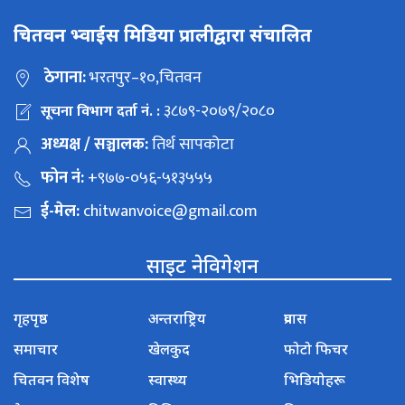
चितवन भ्वाईस मिडिया प्रालीद्वारा संचालित
ठेगाना:
भरतपुर–१०,चितवन
३८७९-२०७९/२०८०
सूचना विभाग दर्ता नं. :
अध्यक्ष / सञ्चालक:
तिर्थ सापकोटा
फोन नं:
+९७७-०५६-५१३५५५
ई-मेल:
chitwanvoice@gmail.com
साइट नेविगेशन
गृहपृष्ठ
अन्तराष्ट्रिय
प्रवास
समाचार
खेलकुद
फोटो फिचर
चितवन विशेष
स्वास्थ्य
भिडियोहरू