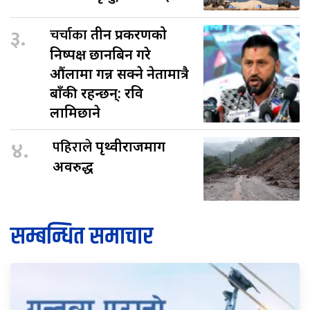
३.
चर्चाका
तीन प्रकरणको
निष्पक्ष छानबिन गरे
औंलामा गन्न सक्ने नेतामात्रै
बाँकी रहन्छन्: रवि
लामिछाने
४.
पहिराले
पृथ्वीराजमार्ग
अवरुद्ध
सम्बन्धित समाचार