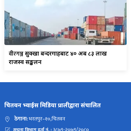
वीरगञ्ज
सुक्खा बन्दरगाहबाट ४० अर्ब ८३ लाख
राजस्व सङ्कलन
चितवन भ्वाईस मिडिया प्रालीद्वारा संचालित
ठेगाना:
भरतपुर–१०,चितवन
३८७९-२०७९/२०८०
सूचना विभाग दर्ता नं. :