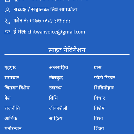
अध्यक्ष / सञ्चालक:
तिर्थ सापकोटा
फोन नं:
+९७७-०५६-५१३५५५
ई-मेल:
chitwanvoice@gmail.com
साइट नेविगेशन
गृहपृष्ठ
अन्तराष्ट्रिय
प्रवास
समाचार
खेलकुद
फोटो फिचर
चितवन विशेष
स्वास्थ्य
भिडियोहरू
प्रदेश
प्रविधि
विचार
राजनीति
जीवनशैली
विशेष
आर्थिक
साहित्य
विश्व
मनोरन्जन
शिक्षा