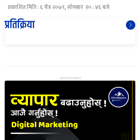
प्रकाशित मिति : ६ चैत्र २०७९, सोमबार १० : ४६ बजे
प्रतिक्रिया