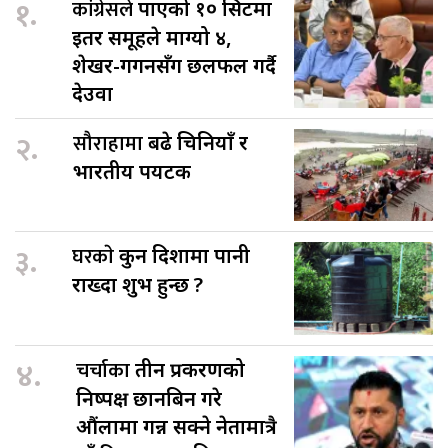
१.
कांग्रेसले
पाएको १० सिटमा
इतर समूहले माग्यो ४,
शेखर-गगनसँग छलफल गर्दै
देउवा
२.
सौराहामा
बढे चिनियाँ र
भारतीय पर्यटक
३.
घरकाे
कुन दिशामा पानी
राख्दा शुभ हुन्छ ?
४.
चर्चाका
तीन प्रकरणको
निष्पक्ष छानबिन गरे
औंलामा गन्न सक्ने नेतामात्रै