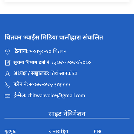
चितवन भ्वाईस मिडिया प्रालीद्वारा संचालित
ठेगाना:
भरतपुर–१०,चितवन
३८७९-२०७९/२०८०
सूचना विभाग दर्ता नं. :
अध्यक्ष / सञ्चालक:
तिर्थ सापकोटा
फोन नं:
+९७७-०५६-५१३५५५
ई-मेल:
chitwanvoice@gmail.com
साइट नेविगेशन
गृहपृष्ठ
अन्तराष्ट्रिय
प्रवास