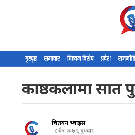
गृहपृष्ठ
समाचार
चितवन विशेष
प्रदेश
राजनीत
काष्ठकलामा सात पु
चितवन भ्वाईस
८ चैत्र २०७९, बुधबार