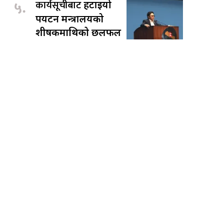
५.
कार्यसूचीबाट
हटाइयो
पर्यटन मन्त्रालयको
शीर्षकमाथिको छलफल