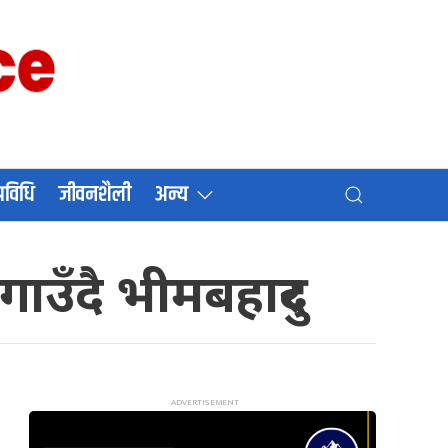
प्रविधि
जीवनशैली
अन्य
ाउँदै भीमबहादुर