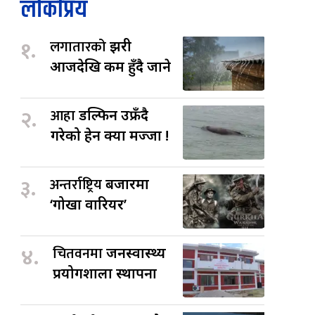
लोकप्रिय
१.
लगातारको
झरी
आजदेखि कम हुँदै जाने
२.
आहा
डल्फिन उफ्रँदै
गरेको हेर्न क्या मज्जा !
३.
अन्तर्राष्ट्रिय
बजारमा
‘गोर्खा वारियर’
४.
चितवनमा
जनस्वास्थ्य
प्रयोगशाला स्थापना