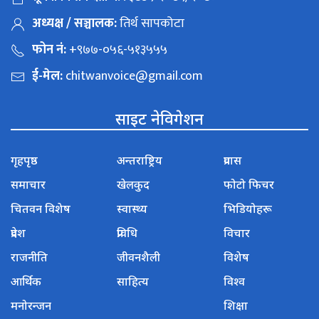
अध्यक्ष / सञ्चालक:
तिर्थ सापकोटा
फोन नं:
+९७७-०५६-५१३५५५
ई-मेल:
chitwanvoice@gmail.com
साइट नेविगेशन
गृहपृष्ठ
अन्तराष्ट्रिय
प्रवास
समाचार
खेलकुद
फोटो फिचर
चितवन विशेष
स्वास्थ्य
भिडियोहरू
प्रदेश
प्रविधि
विचार
राजनीति
जीवनशैली
विशेष
आर्थिक
साहित्य
विश्व
मनोरन्जन
शिक्षा