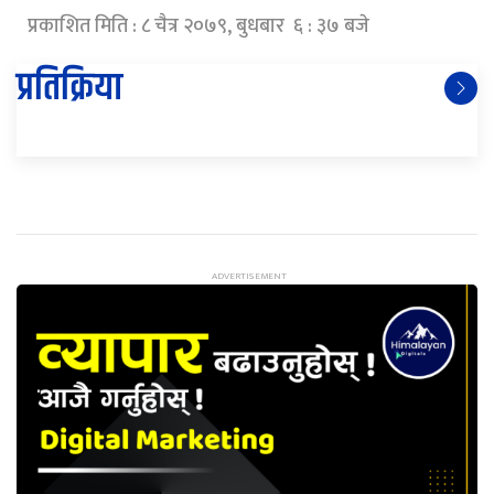
प्रकाशित मिति : ८ चैत्र २०७९, बुधबार ६ : ३७ बजे
प्रतिक्रिया