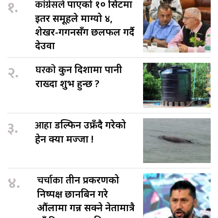
१.
कांग्रेसले
पाएको १० सिटमा
इतर समूहले माग्यो ४,
शेखर-गगनसँग छलफल गर्दै
देउवा
२.
घरकाे
कुन दिशामा पानी
राख्दा शुभ हुन्छ ?
३.
आहा
डल्फिन उफ्रँदै गरेको
हेर्न क्या मज्जा !
४.
चर्चाका
तीन प्रकरणको
निष्पक्ष छानबिन गरे
औंलामा गन्न सक्ने नेतामात्रै