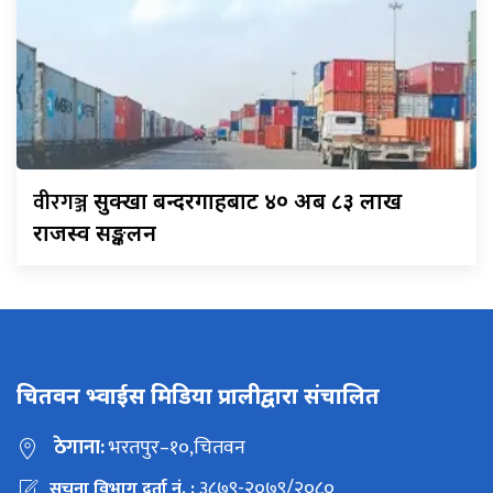
वीरगञ्ज
सुक्खा बन्दरगाहबाट ४० अर्ब ८३ लाख
राजस्व सङ्कलन
चितवन भ्वाईस मिडिया प्रालीद्वारा संचालित
ठेगाना:
भरतपुर–१०,चितवन
३८७९-२०७९/२०८०
सूचना विभाग दर्ता नं. :