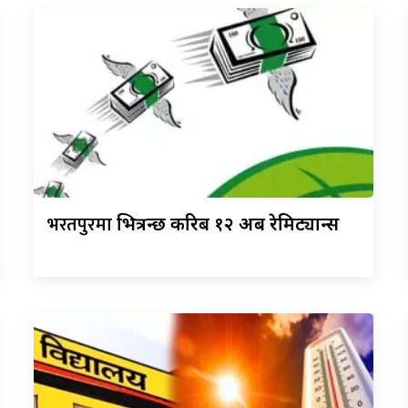
भरतपुरमा
भित्रन्छ करिब १२ अर्ब रेमिट्यान्स