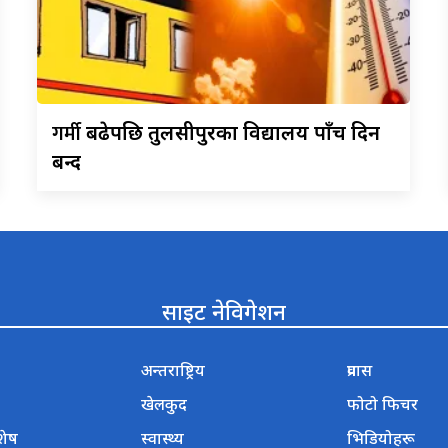
गर्मी
बढेपछि तुलसीपुरका विद्यालय पाँच दिन
बन्द
साइट नेविगेशन
अन्तराष्ट्रिय
प्रवास
खेलकुद
फोटो फिचर
शेष
स्वास्थ्य
भिडियोहरू