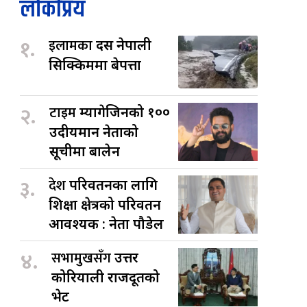
लोकप्रिय
१.
इलामका
दस नेपाली
सिक्किममा बेपत्ता
२.
टाइम
म्यागेजिनको १००
उदीयमान नेताको
सूचीमा बालेन
३.
देश
परिवर्तनका लागि
शिक्षा क्षेत्रको परिवर्तन
आवश्यक : नेता पौडेल
४.
सभामुखसँग
उत्तर
कोरियाली राजदूतको
भेट