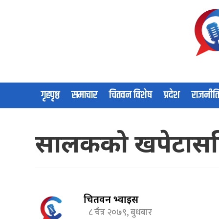
गृहपृष्ठ
समाचार
चितवन विशेष
प्रदेश
राजनीत
सालकको खपेटासहित
चितवन भ्वाईस
८ चैत्र २०७९, बुधबार