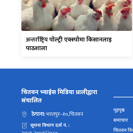
अन्तर्राष्ट्रिय
पोल्ट्री एक्स्पोमा किसानलाई
पाठशाला
चितवन भ्वाईस मिडिया प्रालीद्वारा
संचालित
गृहपृष्ठ
ठेगाना:
भरतपुर–१०,चितवन
समाचार
सूचना विभाग दर्ता नं. :
चितवन वि