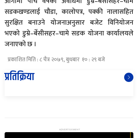
आगामी पाँच वर्षको अवधिमा डुम्रे–बेँसीसहर–चामे
सडकखण्डलाई चौडा, कालोपत्र, पक्की नालासहित
सुरक्षित बनाउने योजनाअनुसार बजेट विनियोजन
भएको डुम्रे–बेँसीसहर–चामे सडक योजना कार्यालयले
जनाएको छ ।
प्रकाशित मिति : ८ चैत्र २०७९, बुधबार १० : २९ बजे
प्रतिक्रिया