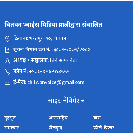
चितवन भ्वाईस मिडिया प्रालीद्वारा संचालित
ठेगाना:
भरतपुर–१०,चितवन
३८७९-२०७९/२०८०
सूचना विभाग दर्ता नं. :
अध्यक्ष / सञ्चालक:
तिर्थ सापकोटा
फोन नं:
+९७७-०५६-५१३५५५
ई-मेल:
chitwanvoice@gmail.com
साइट नेविगेशन
गृहपृष्ठ
अन्तराष्ट्रिय
प्रवास
समाचार
खेलकुद
फोटो फिचर