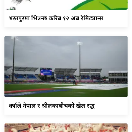
भरतपुरमा
भित्रन्छ करिब १२ अर्ब रेमिट्यान्स
बर्षाले
नेपाल र श्रीलंकाबीचको खेल रद्ध