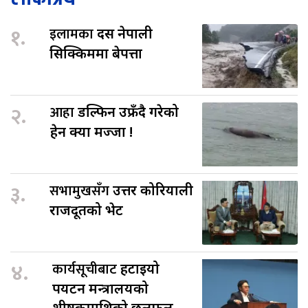
१.
इलामका
दस नेपाली
सिक्किममा बेपत्ता
२.
आहा
डल्फिन उफ्रँदै गरेको
हेर्न क्या मज्जा !
३.
सभामुखसँग
उत्तर कोरियाली
राजदूतको भेट
४.
कार्यसूचीबाट
हटाइयो
पर्यटन मन्त्रालयको
शीर्षकमाथिको छलफल