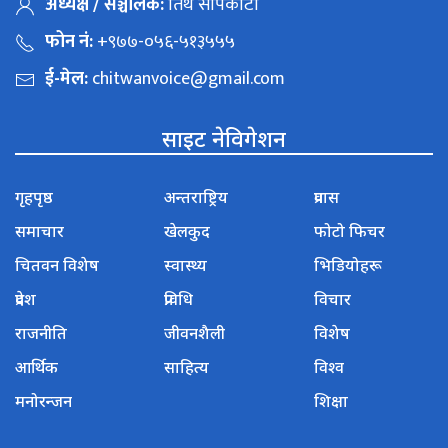
अध्यक्ष / सञ्चालक:
तिर्थ सापकोटा
फोन नं:
+९७७-०५६-५१३५५५
ई-मेल:
chitwanvoice@gmail.com
साइट नेविगेशन
गृहपृष्ठ
अन्तराष्ट्रिय
प्रवास
समाचार
खेलकुद
फोटो फिचर
चितवन विशेष
स्वास्थ्य
भिडियोहरू
प्रदेश
प्रविधि
विचार
राजनीति
जीवनशैली
विशेष
आर्थिक
साहित्य
विश्व
मनोरन्जन
शिक्षा