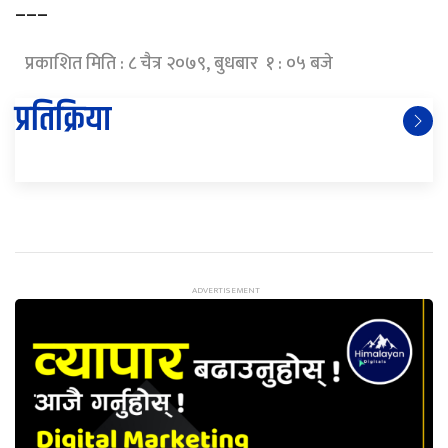
–––
प्रकाशित मिति : ८ चैत्र २०७९, बुधबार १ : ०५ बजे
प्रतिक्रिया