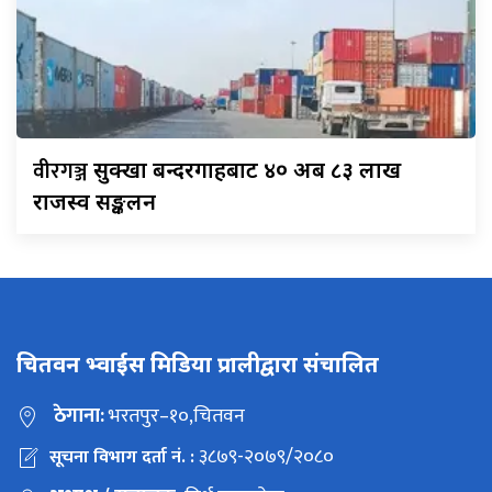
वीरगञ्ज
सुक्खा बन्दरगाहबाट ४० अर्ब ८३ लाख
राजस्व सङ्कलन
चितवन भ्वाईस मिडिया प्रालीद्वारा संचालित
ठेगाना:
भरतपुर–१०,चितवन
३८७९-२०७९/२०८०
सूचना विभाग दर्ता नं. :