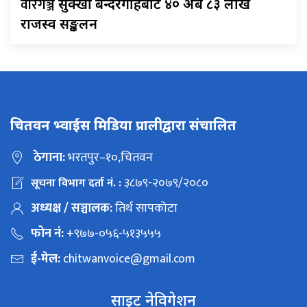
वीरगञ्ज
सुक्खा बन्दरगाहबाट ४० अर्ब ८३ लाख
राजस्व सङ्कलन
चितवन भ्वाईस मिडिया प्रालीद्वारा संचालित
ठेगाना:
भरतपुर–१०,चितवन
३८७९-२०७९/२०८०
सूचना विभाग दर्ता नं. :
अध्यक्ष / सञ्चालक:
तिर्थ सापकोटा
फोन नं:
+९७७-०५६-५१३५५५
ई-मेल:
chitwanvoice@gmail.com
साइट नेविगेशन