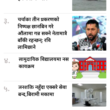
३.
चर्चाका
तीन प्रकरणको
निष्पक्ष छानबिन गरे
औंलामा गन्न सक्ने नेतामात्रै
बाँकी रहन्छन्: रवि
लामिछाने
४.
सामुदायिक
विद्यालयमा नर्स
कार्यक्रम
५.
जनशक्ति
नहुँदा एक्सरे सेवा
बन्द,बिरामी मर्कामा