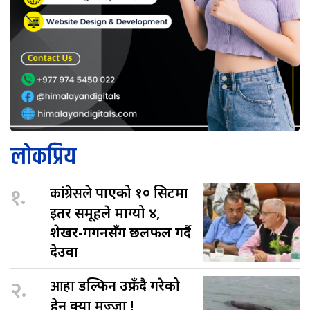
लोकप्रिय
१.
कांग्रेसले
पाएको १० सिटमा
इतर समूहले माग्यो ४,
शेखर-गगनसँग छलफल गर्दै
देउवा
२.
आहा
डल्फिन उफ्रँदै गरेको
हेर्न क्या मज्जा !