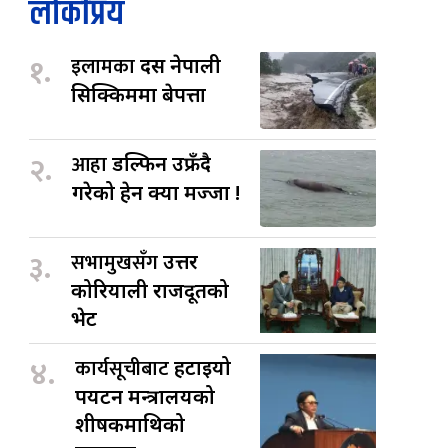
लोकप्रिय
१.
इलामका
दस नेपाली
सिक्किममा बेपत्ता
२.
आहा
डल्फिन उफ्रँदै
गरेको हेर्न क्या मज्जा !
३.
सभामुखसँग
उत्तर
कोरियाली राजदूतको
भेट
४.
कार्यसूचीबाट
हटाइयो
पर्यटन मन्त्रालयको
शीर्षकमाथिको