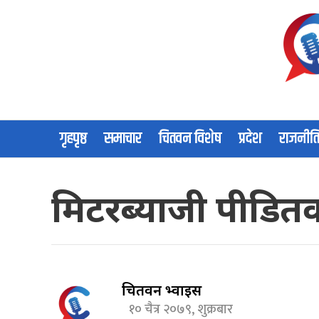
गृहपृष्ठ
समाचार
चितवन विशेष
प्रदेश
राजनीत
मिटरब्याजी पीडितक
चितवन भ्वाईस
१० चैत्र २०७९, शुक्रबार