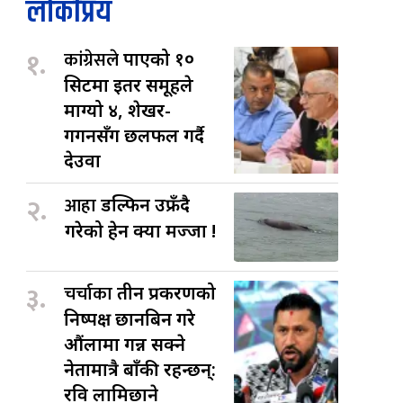
लोकप्रिय
१.
कांग्रेसले
पाएको १०
सिटमा इतर समूहले
माग्यो ४, शेखर-
गगनसँग छलफल गर्दै
देउवा
२.
आहा
डल्फिन उफ्रँदै
गरेको हेर्न क्या मज्जा !
३.
चर्चाका
तीन प्रकरणको
निष्पक्ष छानबिन गरे
औंलामा गन्न सक्ने
नेतामात्रै बाँकी रहन्छन्:
रवि लामिछाने