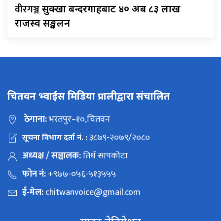
वीरगञ्ज
सुक्खा बन्दरगाहबाट ४० अर्ब ८३ लाख
राजस्व सङ्कलन
चितवन भ्वाईस मिडिया प्रालीद्वारा संचालित
ठेगाना:
भरतपुर–१०,चितवन
३८७९-२०७९/२०८०
सूचना विभाग दर्ता नं. :
अध्यक्ष / सञ्चालक:
तिर्थ सापकोटा
फोन नं:
+९७७-०५६-५१३५५५
ई-मेल:
chitwanvoice@gmail.com