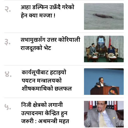
२.
आहा
डल्फिन उफ्रँदै गरेको
हेर्न क्या मज्जा !
३.
सभामुखसँग
उत्तर कोरियाली
राजदूतको भेट
४.
कार्यसूचीबाट
हटाइयो
पर्यटन मन्त्रालयको
शीर्षकमाथिको छलफल
५.
निजी
क्षेत्रको लगानी
उत्पादनमा केन्द्रित हुन
जरुरी : अर्थमन्त्री महत