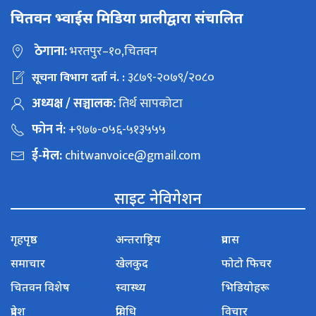
चितवन भ्वाईस मिडिया प्रालीद्वारा संचालित
ठेगाना:
भरतपुर–१०,चितवन
३८७९-२०७९/२०८०
सूचना विभाग दर्ता नं. :
अध्यक्ष / सञ्चालक:
तिर्थ सापकोटा
फोन नं:
+९७७-०५६-५१३५५५
ई-मेल:
chitwanvoice@gmail.com
साइट नेविगेशन
गृहपृष्ठ
अन्तराष्ट्रिय
प्रवास
समाचार
खेलकुद
फोटो फिचर
चितवन विशेष
स्वास्थ्य
भिडियोहरू
प्रदेश
प्रविधि
विचार