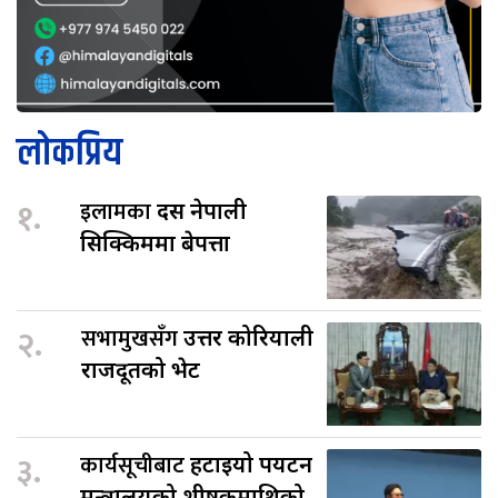
लोकप्रिय
१.
इलामका
दस नेपाली
सिक्किममा बेपत्ता
२.
सभामुखसँग
उत्तर कोरियाली
राजदूतको भेट
३.
कार्यसूचीबाट
हटाइयो पर्यटन
मन्त्रालयको शीर्षकमाथिको