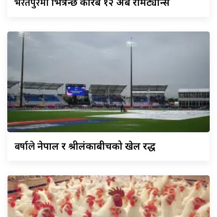
भरतपुरमा
भित्रन्छ करिब १२ अर्ब रेमिट्यान्स
बर्षाले
नेपाल र श्रीलंकाबीचको खेल रद्ध