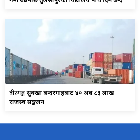
गर्मी
वीरगञ्ज
सुक्खा बन्दरगाहबाट ४० अर्ब ८३ लाख
राजस्व सङ्कलन