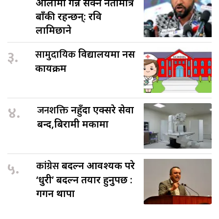
औंलामा गन्न सक्ने नेतामात्रै
बाँकी रहन्छन्: रवि
लामिछाने
३.
सामुदायिक
विद्यालयमा नर्स
कार्यक्रम
४.
जनशक्ति
नहुँदा एक्सरे सेवा
बन्द,बिरामी मर्कामा
५.
कांग्रेस
बदल्न आवश्यक परे
‘धुरी’ बदल्न तयार हुनुपर्छ :
गगन थापा