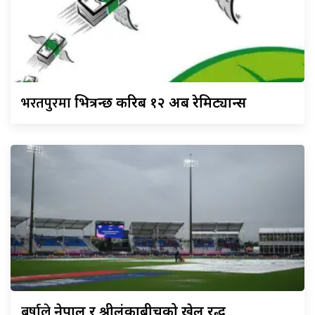
भरतपुरमा
भित्रन्छ करिब १२ अर्ब रेमिट्यान्स
बर्षाले
नेपाल र श्रीलंकाबीचको खेल रद्ध