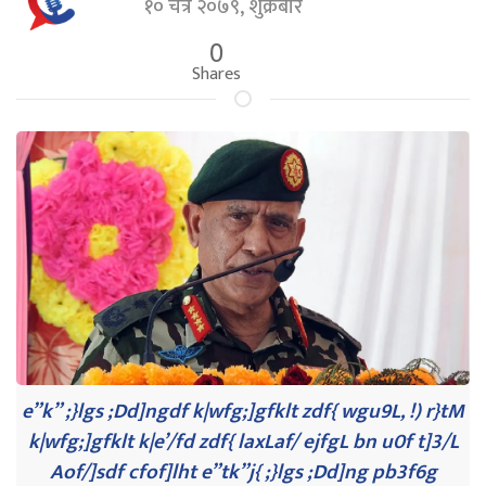
१० चैत्र २०७९, शुक्रबार
0
Shares
e”k” ;}lgs ;Dd]ngdf k|wfg;]gfklt zdf{ wgu9L, !) r}tM
k|wfg;]gfklt k|e’/fd zdf{ laxLaf/ ejfgL bn u0f t]3/L
Aof/]sdf cfof]lht e”tk”j{ ;}lgs ;Dd]ng pb3f6g