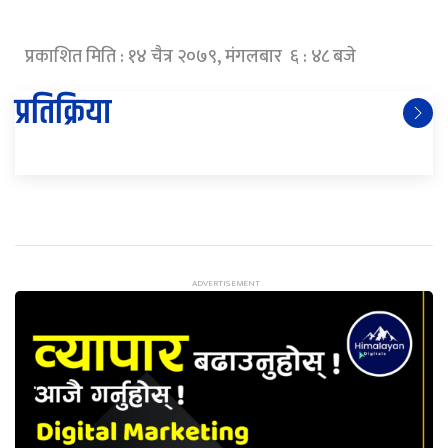
प्रकाशित मिति : १४ चैत्र २०७९, मंगलबार ६ : ४८ बजे
प्रतिक्रिया