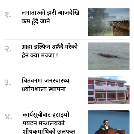
१.
लगातारको
झरी आजदेखि
कम हुँदै जाने
२.
आहा
डल्फिन उफ्रँदै गरेको
हेर्न क्या मज्जा !
३.
चितवनमा
जनस्वास्थ्य
प्रयोगशाला स्थापना
४.
कार्यसूचीबाट
हटाइयो
पर्यटन मन्त्रालयको
शीर्षकमाथिको छलफल