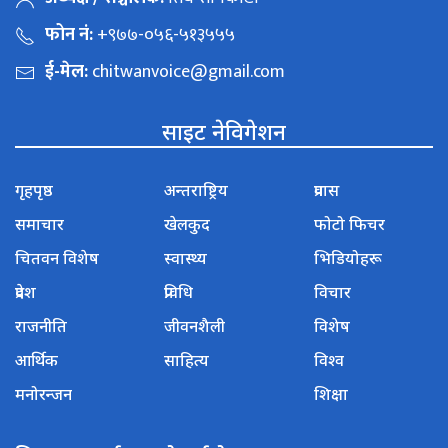
फोन नं:
+९७७-०५६-५१३५५५
ई-मेल:
chitwanvoice@gmail.com
साइट नेविगेशन
गृहपृष्ठ
अन्तराष्ट्रिय
प्रवास
समाचार
खेलकुद
फोटो फिचर
चितवन विशेष
स्वास्थ्य
भिडियोहरू
प्रदेश
प्रविधि
विचार
राजनीति
जीवनशैली
विशेष
आर्थिक
साहित्य
विश्व
मनोरन्जन
शिक्षा