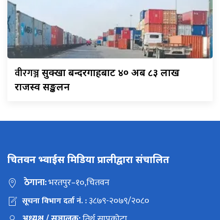
वीरगञ्ज
सुक्खा बन्दरगाहबाट ४० अर्ब ८३ लाख
राजस्व सङ्कलन
चितवन भ्वाईस मिडिया प्रालीद्वारा संचालित
ठेगाना:
भरतपुर–१०,चितवन
३८७९-२०७९/२०८०
सूचना विभाग दर्ता नं. :
अध्यक्ष / सञ्चालक:
तिर्थ सापकोटा