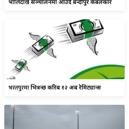
भोलिदेखि
सञ्चालनमा आउँदै बन्दीपुर केबलकार
भरतपुरमा
भित्रन्छ करिब १२ अर्ब रेमिट्यान्स