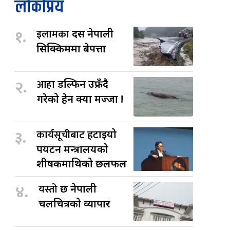
लोकप्रिय
१.
इलामका
दस नेपाली
सिक्किममा बेपत्ता
२.
आहा
डल्फिन उफ्रँदै
गरेको हेर्न क्या मज्जा !
३.
कार्यसूचीबाट
हटाइयो
पर्यटन मन्त्रालयको
शीर्षकमाथिको छलफल
४.
यस्तो
छ नेपाली
चलचित्रको व्यापार