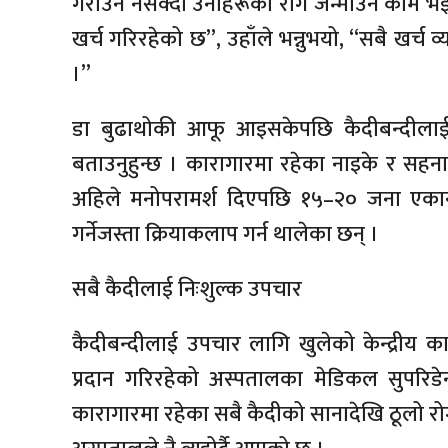
गराउन नसक्दा उनीहरूको रोग जन्माउने काम भइ
खर्च गरिरहेको छ”, उहाँले भन्नुभयो, “सबै खर्च
।”
डा बुढाथोकी आफू आइसकेपछि कैदीबन्दीलाई 
बताउनुहुन्छ । कारागारमा रहेका नाइके र सहन
अहिले मनोपरामर्श दिएपछि १५–२० जना एकान्तम
गर्नेजस्ता क्रियाकलाप गर्न थालेका छन् ।
सबै कैदीलाई निःशुल्क उपचार
कैदीबन्दीलाई उपचार लागि खुलेको केन्द्रीय क
प्रदान गरिरहेको अस्पतालका मेडिकल सुपरिडेन्
कारागारमा रहेका सबै कैदीको सानादेखि ठूलो र