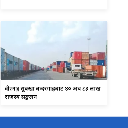
वीरगञ्ज
सुक्खा बन्दरगाहबाट ४० अर्ब ८३ लाख
राजस्व सङ्कलन