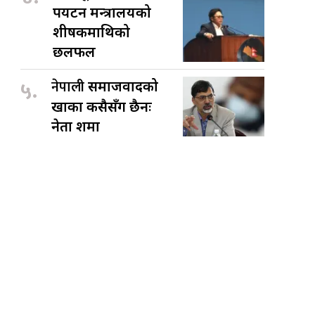
पर्यटन मन्त्रालयको
शीर्षकमाथिको
छलफल
५.
नेपाली
समाजवादको
खाका कसैसँग छैनः
नेता शर्मा