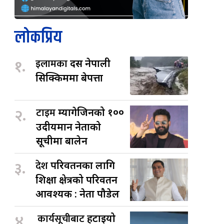
लोकप्रिय
१.
इलामका
दस नेपाली
सिक्किममा बेपत्ता
२.
टाइम
म्यागेजिनको १००
उदीयमान नेताको
सूचीमा बालेन
३.
देश
परिवर्तनका लागि
शिक्षा क्षेत्रको परिवर्तन
आवश्यक : नेता पौडेल
४.
कार्यसूचीबाट
हटाइयो