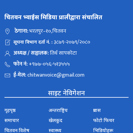
चितवन भ्वाईस मिडिया प्रालीद्वारा संचालित
ठेगाना:
भरतपुर–१०,चितवन
३८७९-२०७९/२०८०
सूचना विभाग दर्ता नं. :
अध्यक्ष / सञ्चालक:
तिर्थ सापकोटा
फोन नं:
+९७७-०५६-५१३५५५
ई-मेल:
chitwanvoice@gmail.com
साइट नेविगेशन
गृहपृष्ठ
अन्तराष्ट्रिय
प्रवास
समाचार
खेलकुद
फोटो फिचर
चितवन विशेष
स्वास्थ्य
भिडियोहरू