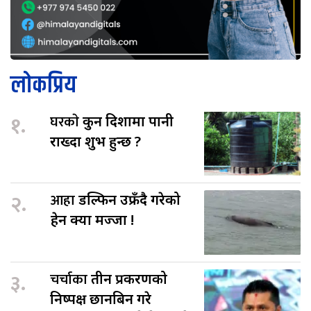
लोकप्रिय
१.
घरकाे
कुन दिशामा पानी
राख्दा शुभ हुन्छ ?
२.
आहा
डल्फिन उफ्रँदै गरेको
हेर्न क्या मज्जा !
३.
चर्चाका
तीन प्रकरणको
निष्पक्ष छानबिन गरे