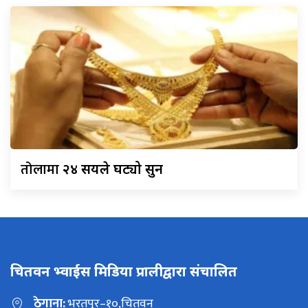
तोलामा
२४ सयले घट्यो सुन
चितवन भ्वाईस मिडिया प्रालीद्वारा संचालित
ठेगाना:
भरतपुर–१०,चितवन