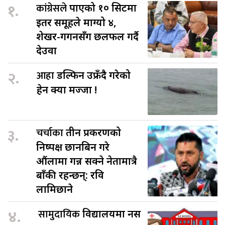
१.
कांग्रेसले
पाएको १० सिटमा
इतर समूहले माग्यो ४,
शेखर-गगनसँग छलफल गर्दै
देउवा
२.
आहा
डल्फिन उफ्रँदै गरेको
हेर्न क्या मज्जा !
३.
चर्चाका
तीन प्रकरणको
निष्पक्ष छानबिन गरे
औंलामा गन्न सक्ने नेतामात्रै
बाँकी रहन्छन्: रवि
लामिछाने
४.
सामुदायिक
विद्यालयमा नर्स