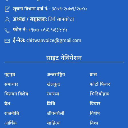
३८७९-२०७९/२०८०
सूचना विभाग दर्ता नं. :
अध्यक्ष / सञ्चालक:
तिर्थ सापकोटा
फोन नं:
+९७७-०५६-५१३५५५
ई-मेल:
chitwanvoice@gmail.com
साइट नेविगेशन
गृहपृष्ठ
अन्तराष्ट्रिय
प्रवास
समाचार
खेलकुद
फोटो फिचर
चितवन विशेष
स्वास्थ्य
भिडियोहरू
प्रदेश
प्रविधि
विचार
राजनीति
जीवनशैली
विशेष
आर्थिक
साहित्य
विश्व