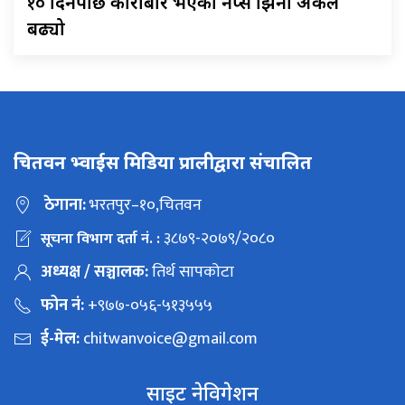
१०
दिनपछि कारोबार भएको नेप्से झिनो अंकले
बढ्यो
चितवन भ्वाईस मिडिया प्रालीद्वारा संचालित
ठेगाना:
भरतपुर–१०,चितवन
३८७९-२०७९/२०८०
सूचना विभाग दर्ता नं. :
अध्यक्ष / सञ्चालक:
तिर्थ सापकोटा
फोन नं:
+९७७-०५६-५१३५५५
ई-मेल:
chitwanvoice@gmail.com
साइट नेविगेशन