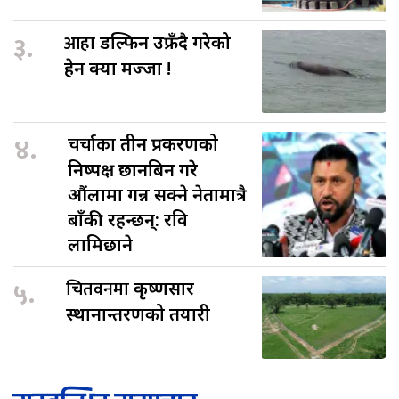
३.
आहा
डल्फिन उफ्रँदै गरेको
हेर्न क्या मज्जा !
४.
चर्चाका
तीन प्रकरणको
निष्पक्ष छानबिन गरे
औंलामा गन्न सक्ने नेतामात्रै
बाँकी रहन्छन्: रवि
लामिछाने
५.
चितवनमा
कृष्णसार
स्थानान्तरणको तयारी