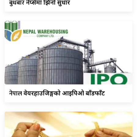
बुधबार
नेप्सेमा झिनो सुधार
नेपाल
वेयरहाउजिङ्गको आइपिओ बाँडफाँट