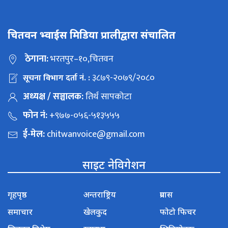
चितवन भ्वाईस मिडिया प्रालीद्वारा संचालित
ठेगाना:
भरतपुर–१०,चितवन
३८७९-२०७९/२०८०
सूचना विभाग दर्ता नं. :
अध्यक्ष / सञ्चालक:
तिर्थ सापकोटा
फोन नं:
+९७७-०५६-५१३५५५
ई-मेल:
chitwanvoice@gmail.com
साइट नेविगेशन
गृहपृष्ठ
अन्तराष्ट्रिय
प्रवास
समाचार
खेलकुद
फोटो फिचर