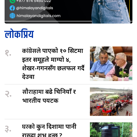
लोकप्रिय
१.
कांग्रेसले
पाएको १० सिटमा
इतर समूहले माग्यो ४,
शेखर-गगनसँग छलफल गर्दै
देउवा
२.
सौराहामा
बढे चिनियाँ र
भारतीय पर्यटक
३.
घरकाे
कुन दिशामा पानी
राख्दा शुभ हुन्छ ?