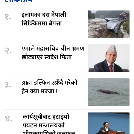
१.
इलामका
दस नेपाली
सिक्किममा बेपत्ता
२.
एमाले
महासचिव चीन भ्रमण
छोट्याएर स्वदेश फिर्ता
३.
आहा
डल्फिन उफ्रँदै गरेको
हेर्न क्या मज्जा !
४.
कार्यसूचीबाट
हटाइयो
पर्यटन मन्त्रालयको
शीर्षकमाथिको छलफल