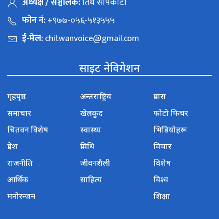
अध्यक्ष / सञ्चालक:
तिर्थ सापकोटा
फोन नं:
+९७७-०५६-५१३५५५
ई-मेल:
chitwanvoice@gmail.com
साइट नेविगेशन
गृहपृष्ठ
अन्तराष्ट्रिय
प्रवास
समाचार
खेलकुद
फोटो फिचर
चितवन विशेष
स्वास्थ्य
भिडियोहरू
प्रदेश
प्रविधि
विचार
राजनीति
जीवनशैली
विशेष
आर्थिक
साहित्य
विश्व
मनोरन्जन
शिक्षा