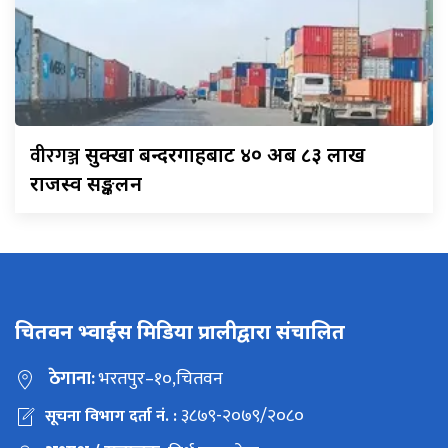
वीरगञ्ज
सुक्खा बन्दरगाहबाट ४० अर्ब ८३ लाख
राजस्व सङ्कलन
चितवन भ्वाईस मिडिया प्रालीद्वारा संचालित
ठेगाना:
भरतपुर–१०,चितवन
३८७९-२०७९/२०८०
सूचना विभाग दर्ता नं. :